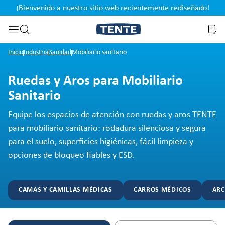
¡Bienvenido a nuestro sitio web recientemente rediseñado!
pal
Saltar a la búsqueda
Inicio
Industria
Sanidad
Mobiliario sanitario
Ruedas y Aros para Mobiliario
Sanitario
Equipe los espacios de atención con ruedas y aros TENTE
para mobiliario sanitario: rodadura silenciosa y segura
para el suelo, superficies higiénicas, fácil limpieza y
opciones de bloqueo fiables y ESD.
CAMAS Y CAMILLAS MÉDICAS
CARROS MÉDICOS
ARC