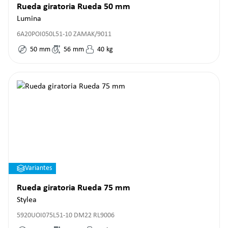
Rueda giratoria Rueda 50 mm
Lumina
6A20POI050L51-10 ZAMAK/9011
50
mm
56
mm
40
kg
Variantes
Rueda giratoria Rueda 75 mm
Stylea
5920UOI075L51-10 DM22 RL9006