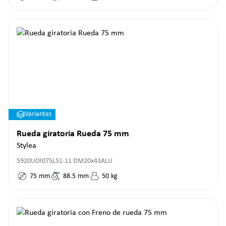
Variantes
Rueda giratoria Rueda 75 mm
Stylea
5920UOI075L51-11 DM20x43ALU
75
mm
88.5
mm
50
kg