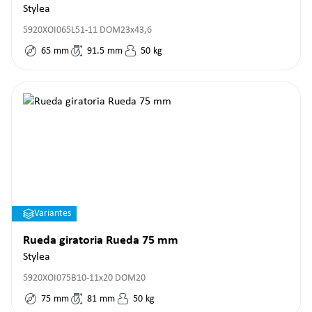
Stylea
5920XOI065L51-11 DOM23x43,6
65
mm
91.5
mm
50
kg
Variantes
Rueda giratoria Rueda 75 mm
Stylea
5920XOI075B10-11x20 DOM20
75
mm
81
mm
50
kg