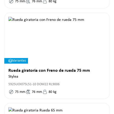
75
mm
76
mm
80
kg
Variantes
Rueda giratoria con Freno de rueda 75 mm
Stylea
5925UOI075L51-10 DOM22 RL9006
75
mm
76
mm
80
kg