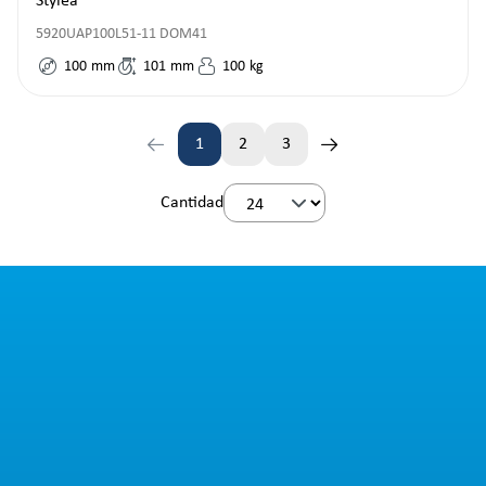
Stylea
5920UAP100L51-11 DOM41
100
mm
101
mm
100
kg
1
2
3
Página
Página
Página
Cantidad