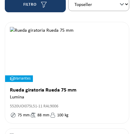
FILTRO
Variantes
Rueda giratoria Rueda 75 mm
Lumina
5520UOI075L51-11 RAL9006
75
mm
88
mm
100
kg