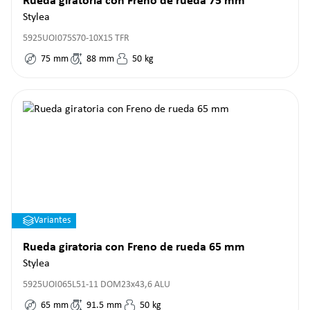
Rueda giratoria con Freno de rueda 75 mm
Stylea
5925UOI075S70-10X15 TFR
75
mm
88
mm
50
kg
Variantes
Rueda giratoria con Freno de rueda 65 mm
Stylea
5925UOI065L51-11 DOM23x43,6 ALU
65
mm
91.5
mm
50
kg