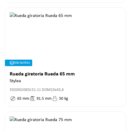
Variantes
Rueda giratoria Rueda 65 mm
Stylea
5920XGI065L51-11 DOM23x43,6
65
mm
91.5
mm
50
kg