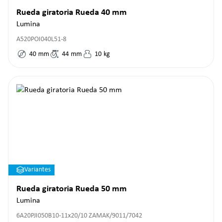
Rueda giratoria Rueda 40 mm
Lumina
A520POI040L51-8
40
mm
44
mm
10
kg
Variantes
Rueda giratoria Rueda 50 mm
Lumina
6A20PJI050B10-11x20/10 ZAMAK/9011/7042