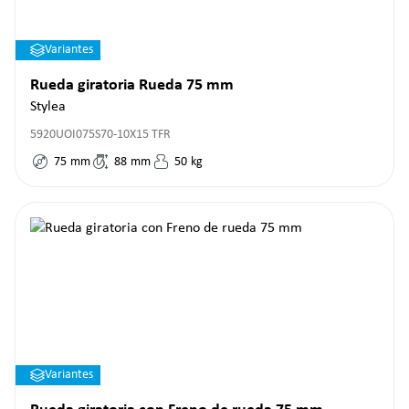
Variantes
Rueda giratoria Rueda 75 mm
Stylea
5920UOI075S70-10X15 TFR
75
mm
88
mm
50
kg
Variantes