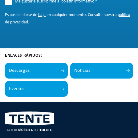
Me gustaría suscribirme al boletín informativo.
*
Es posible darse de
baja
en cualquier momento. Consulte nuestra
política
de privacidad
.
ENLACES RÁPIDOS:
Descargas
Noticias
Eventos