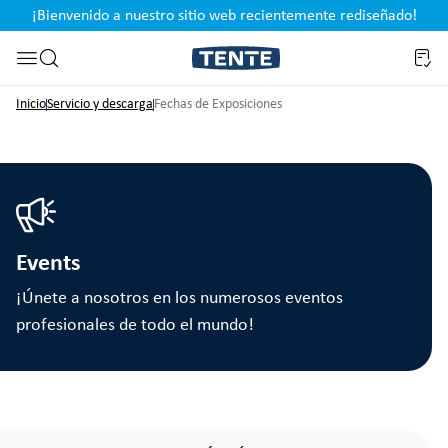
¡Bienvenido a nuestro sitio web recientemente rediseñado!
pal
Saltar a la búsqueda
Inicio
Servicio y descarga
Fechas de Exposiciones
Events
¡Únete a nosotros en los numerosos eventos
profesionales de todo el mundo!