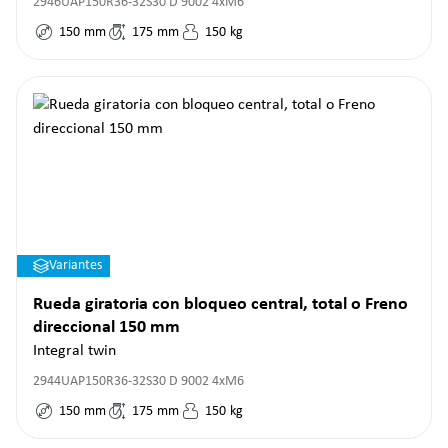
2946UAP150R36-32S30 D 9002 4xM6
150
mm
175
mm
150
kg
Variantes
Rueda giratoria con bloqueo central, total o Freno
direccional 150 mm
Integral twin
2944UAP150R36-32S30 D 9002 4xM6
150
mm
175
mm
150
kg