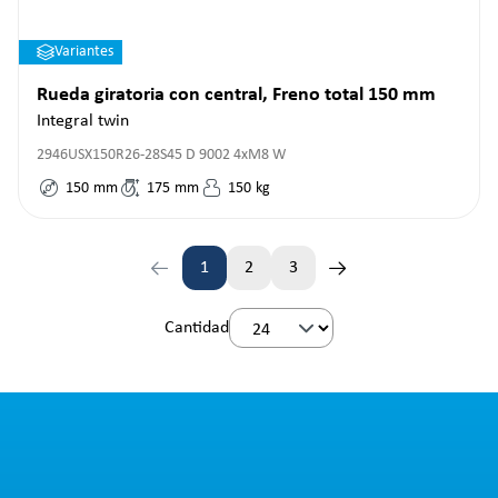
Variantes
Rueda giratoria con central, Freno total 150 mm
Integral twin
2946USX150R26-28S45 D 9002 4xM8 W
150
mm
175
mm
150
kg
1
2
3
Página
Página
Página
Cantidad