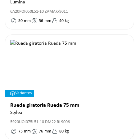
Lumina
6A20POI050L51-10 ZAMAK/9011
50
mm
56
mm
40
kg
Variantes
Rueda giratoria Rueda 75 mm
Stylea
5920UOI075L51-10 DM22 RL9006
75
mm
76
mm
80
kg