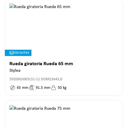
Variantes
Rueda giratoria Rueda 65 mm
Stylea
5920XGI065L51-11 DOM23x43,6
65
mm
91.5
mm
50
kg