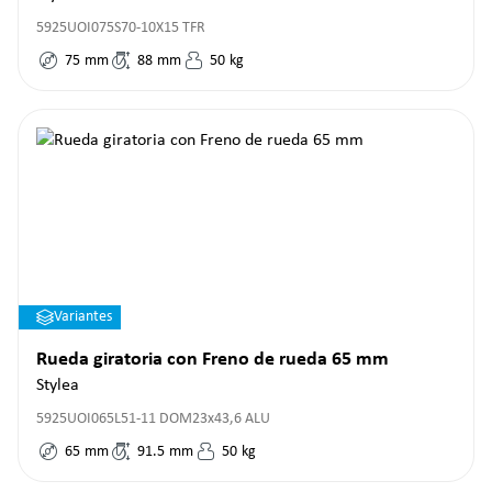
5925UOI075S70-10X15 TFR
75
mm
88
mm
50
kg
Variantes
Rueda giratoria con Freno de rueda 65 mm
Stylea
5925UOI065L51-11 DOM23x43,6 ALU
65
mm
91.5
mm
50
kg