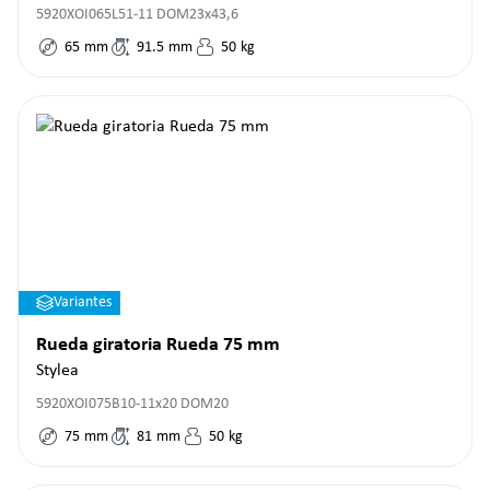
5920XOI065L51-11 DOM23x43,6
65
mm
91.5
mm
50
kg
Variantes
Rueda giratoria Rueda 75 mm
Stylea
5920XOI075B10-11x20 DOM20
75
mm
81
mm
50
kg