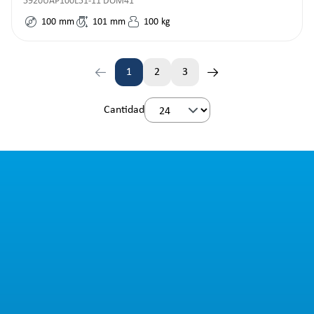
5920UAP100L51-11 DOM41
100
mm
101
mm
100
kg
1
2
3
Página
Página
Página
Cantidad