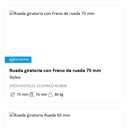
Variantes
Rueda giratoria con Freno de rueda 75 mm
Stylea
5925UOI075L51-10 DOM22 RL9006
75
mm
76
mm
80
kg