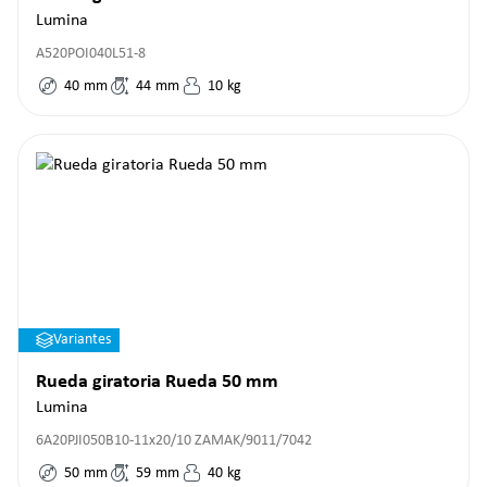
Lumina
A520POI040L51-8
40
mm
44
mm
10
kg
Variantes
Rueda giratoria Rueda 50 mm
Lumina
6A20PJI050B10-11x20/10 ZAMAK/9011/7042
50
mm
59
mm
40
kg