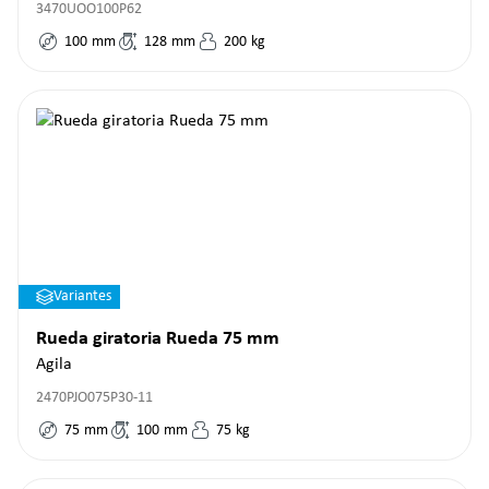
3470UOO100P62
100
mm
128
mm
200
kg
Variantes
Rueda giratoria Rueda 75 mm
Agila
2470PJO075P30-11
75
mm
100
mm
75
kg