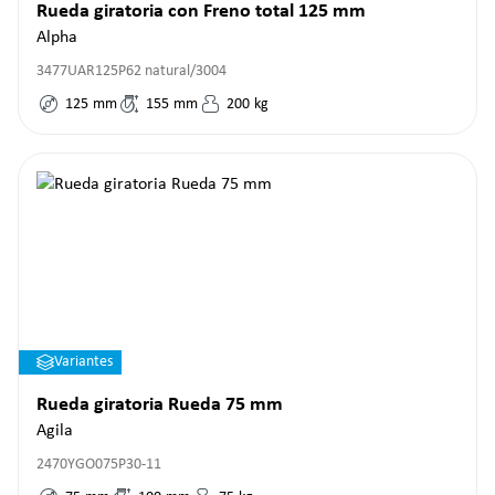
Rueda giratoria con Freno total 125 mm
Alpha
3477UAR125P62 natural/3004
125
mm
155
mm
200
kg
Variantes
Rueda giratoria Rueda 75 mm
Agila
2470YGO075P30-11