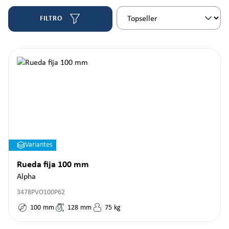
FILTRO
Variantes
Rueda fija 100 mm
Alpha
3478PVO100P62
100
mm
128
mm
75
kg