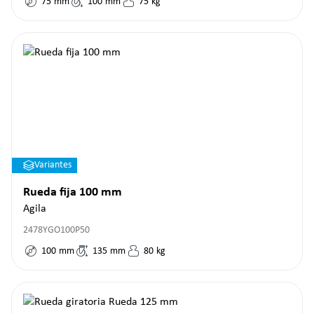
75
mm
100
mm
75
kg
Variantes
Rueda fija 100 mm
Agila
2478YGO100P50
100
mm
135
mm
80
kg