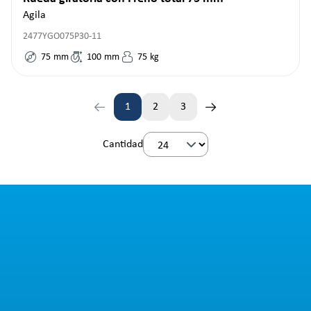
Agila
2477YGO075P30-11
75
mm
100
mm
75
kg
1
2
3
Página
Página
Página
Cantidad