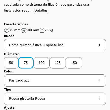
cuadrada como sistema de fijación que garantiza una
instalación segur...
Detalles
Características
75 mm
100 mm
75 kg
Seleccione
Rueda
Goma termoplástica, Cojinete liso
Seleccione
Diámetro
50
75
100
125
150
(Esta opción no está disponible en este momento. )
(Esta opción no está disponible en este momento. 
(Esta opción no está disponible en es
(Esta opción no está dispo
Seleccione
Color
Pasivado azul
Seleccione
Tipo
Rueda giratoria Rueda
Seleccione
Ajuste