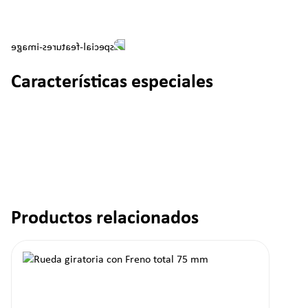
Características especiales
Productos relacionados
Omitir la galería de productos