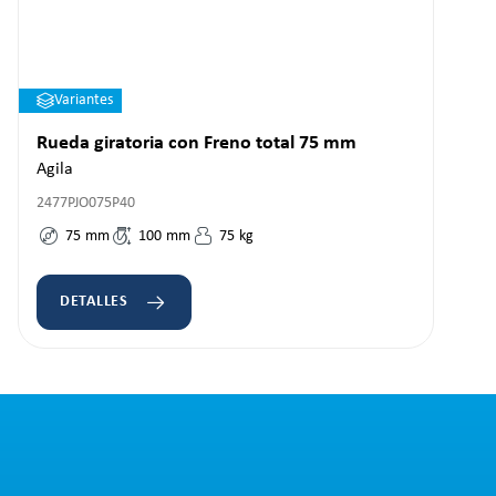
Variantes
Rueda giratoria con Freno total 75 mm
Agila
2477PJO075P40
75
mm
100
mm
75
kg
DETALLES