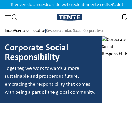
¡Bienvenido a nuestro sitio web recientemente rediseñado!
pal
Saltar a la búsqueda
Inicio
Acerca de nosotros
Responsabilidad Social Corporativa
Corporate Social
Responsibility
Together, we work towards a more
sustainable and prosperous future,
embracing the responsibility that comes
with being a part of the global community.