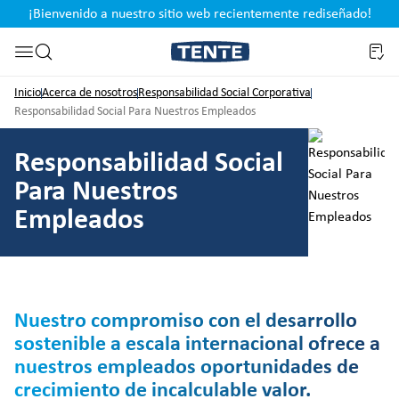
¡Bienvenido a nuestro sitio web recientemente rediseñado!
pal
Saltar a la búsqueda
Inicio
Acerca de nosotros
Responsabilidad Social Corporativa
Responsabilidad Social Para Nuestros Empleados
Responsabilidad Social
Para Nuestros
Empleados
Nuestro compromiso con el desarrollo
sostenible a escala internacional ofrece a
nuestros empleados oportunidades de
crecimiento de incalculable valor.