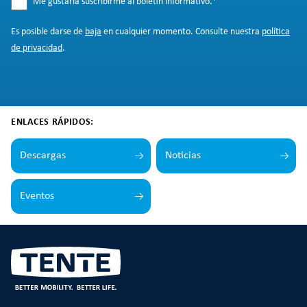
Me gustaría suscribirme al boletín informativo.
*
Es posible darse de
baja
en cualquier momento. Consulte nuestra
política
de privacidad
.
ENLACES RÁPIDOS:
Descargas
Noticias
Eventos