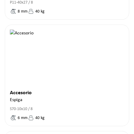
P11-40x27 / 8
8
mm
40
kg
Accesorio
Espiga
S70-10x10 / 8
6
mm
40
kg