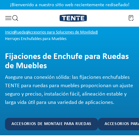
¡Bienvenido a nuestro sitio web recientemente rediseñado!
pal
Saltar a la búsqueda
Inicio
Ruedas
Accesorios para Soluciones de Movilidad
Herrajes Enchufables para Muebles
Fijaciones de Enchufe para Ruedas
de Muebles
Asegure una conexión sólida: las fijaciones enchufables
TENTE para ruedas para muebles proporcionan un ajuste
seguro y preciso, instalación fácil, alineación estable y
larga vida útil para una variedad de aplicaciones.
ACCESORIOS DE MONTAJE PARA RUEDAS
ACCESORIOS PAR