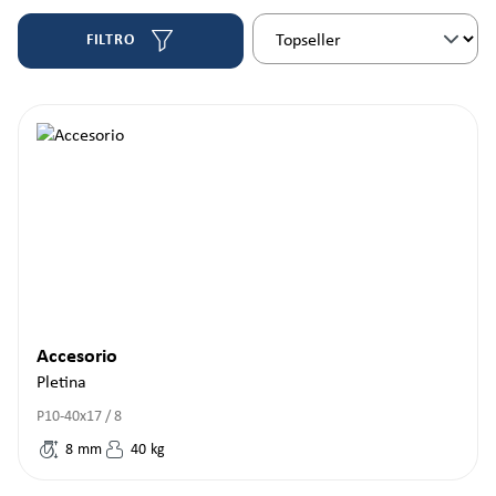
FILTRO
Accesorio
Pletina
P10-40x17 / 8
8
mm
40
kg