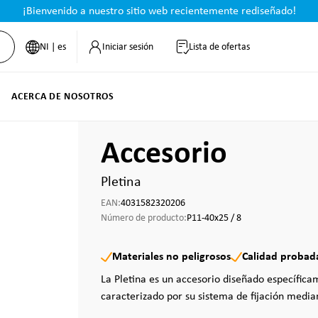
¡Bienvenido a nuestro sitio web recientemente rediseñado!
NI | es
Iniciar sesión
Lista de ofertas
ACERCA DE NOSOTROS
Accesorio
Pletina
EAN:
4031582320206
Número de producto:
P11-40x25 / 8
Materiales no peligrosos
Calidad probad
La Pletina es un accesorio diseñado específica
caracterizado por su sistema de fijación median