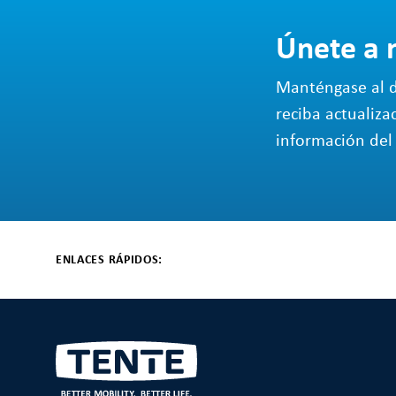
Únete a 
Manténgase al d
reciba actualiza
información del 
ENLACES RÁPIDOS: