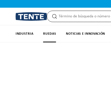
 búsqueda
Saltar a la navegación principal
INDUSTRIA
RUEDAS
NOTICIAS E INNOVACIÓN
Omitir galería de imágenes