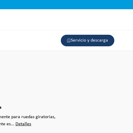
Servicio y descarga
a
mente para ruedas giratorias,
te es...
Detalles