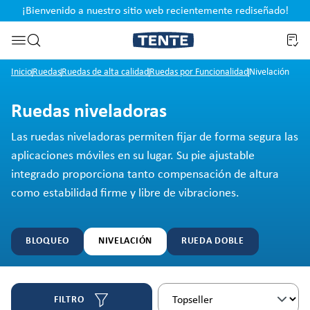
¡Bienvenido a nuestro sitio web recientemente rediseñado!
pal
Saltar a la búsqueda
Inicio
Ruedas
Ruedas de alta calidad
Ruedas por Funcionalidad
Nivelación
Ruedas niveladoras
Las ruedas niveladoras permiten fijar de forma segura las
aplicaciones móviles en su lugar. Su pie ajustable
integrado proporciona tanto compensación de altura
como estabilidad firme y libre de vibraciones.
BLOQUEO
NIVELACIÓN
RUEDA DOBLE
FILTRO