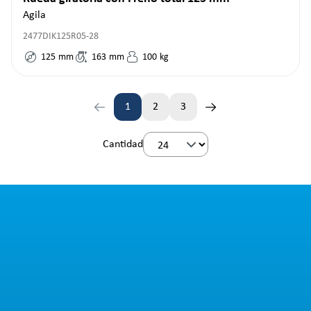
Agila
2477DIK125R05-28
125
mm
163
mm
100
kg
1
2
3
Página
Página
Página
Cantidad