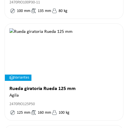
2470PJO100P30-11
100
mm
135
mm
80
kg
Variantes
Rueda giratoria Rueda 125 mm
Agila
2470PJO125P50
125
mm
160
mm
100
kg