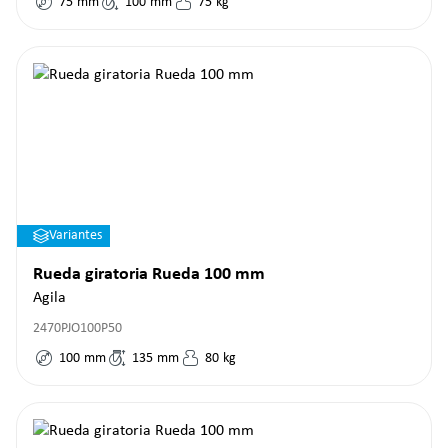
75
mm
100
mm
75
kg
Variantes
Rueda giratoria Rueda 100 mm
Agila
2470PJO100P50
100
mm
135
mm
80
kg