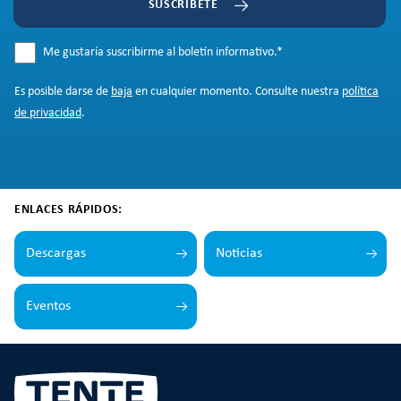
SUSCRÍBETE
Me gustaría suscribirme al boletín informativo.
*
Es posible darse de
baja
en cualquier momento. Consulte nuestra
política
de privacidad
.
ENLACES RÁPIDOS:
Descargas
Noticias
Eventos