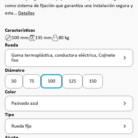
como sistema de fijación que garantiza una instalación segura y
esta...
Detalles
Características
100 mm
135 mm
80 kg
Seleccione
Rueda
Goma termoplástica, conductora eléctrica, Cojinete
liso
Seleccione
Diámetro
50
75
100
125
150
(Esta opción no está disponible en este momento. )
(Esta opción no está disponible en este momento. )
(Esta opción no está disponible en es
(Esta opción no está dispo
Seleccione
Color
Pasivado azul
Seleccione
Tipo
Rueda fija
Seleccione
Ajuste