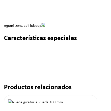
Características especiales
Productos relacionados
Omitir la galería de productos