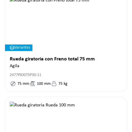
Variantes
Rueda giratoria con Freno total 75 mm
Agila
2477PJO075P30-11
75
mm
100
mm
75
kg