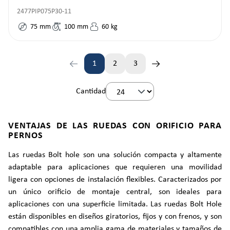
2477PIP075P30-11
75
mm
100
mm
60
kg
1
2
3
Página
Página
Página
Cantidad
VENTAJAS DE LAS RUEDAS CON ORIFICIO PARA
PERNOS
Las ruedas Bolt hole son una solución compacta y altamente
adaptable para aplicaciones que requieren una movilidad
ligera con opciones de instalación flexibles. Caracterizados por
un único orificio de montaje central, son ideales para
aplicaciones con una superficie limitada. Las ruedas Bolt Hole
están disponibles en diseños giratorios, fijos y con frenos, y son
compatibles con una amplia gama de materiales y tamaños de