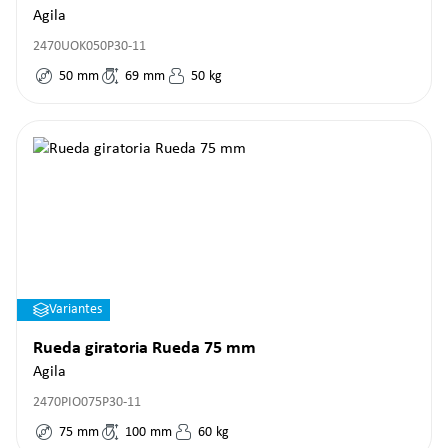
Agila
2470UOK050P30-11
50
mm
69
mm
50
kg
Variantes
Rueda giratoria Rueda 75 mm
Agila
2470PIO075P30-11
75
mm
100
mm
60
kg