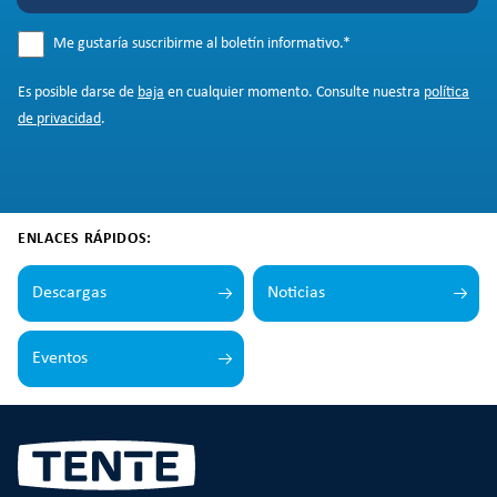
Me gustaría suscribirme al boletín informativo.
*
Es posible darse de
baja
en cualquier momento. Consulte nuestra
política
de privacidad
.
ENLACES RÁPIDOS:
Descargas
Noticias
Eventos