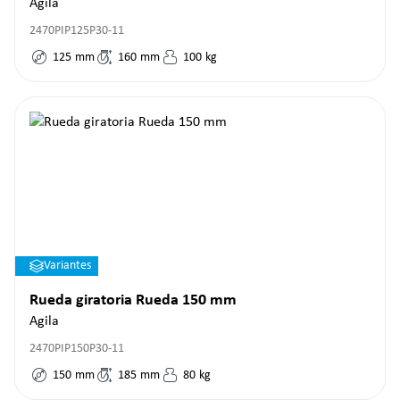
Agila
2470PIP125P30-11
125
mm
160
mm
100
kg
Variantes
Rueda giratoria Rueda 150 mm
Agila
2470PIP150P30-11
150
mm
185
mm
80
kg