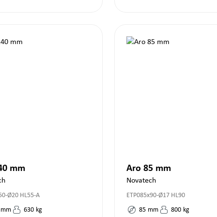
140 mm
Aro 85 mm
ch
Novatech
50-Ø20 HL55-A
ETP085x90-Ø17 HL90
mm
630
kg
85
mm
800
kg