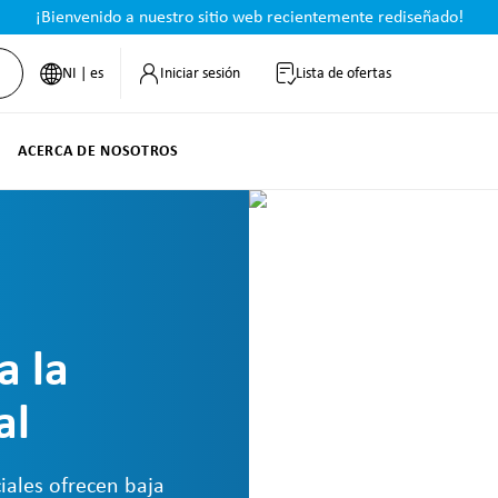
¡Bienvenido a nuestro sitio web recientemente rediseñado!
NI | es
Iniciar sesión
Lista de ofertas
ACERCA DE NOSOTROS
a la
al
iales ofrecen baja