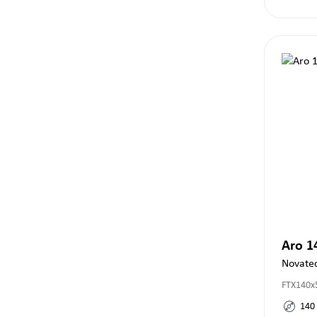
Aro 
Novate
FTX140x
140