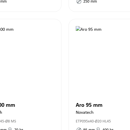
mm
250
mm
200 mm
Aro 95 mm
h
Novatech
45-Ø8 MS
ETP095x40-Ø20 HL45