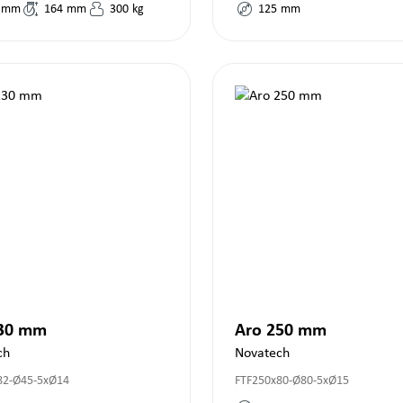
mm
164
mm
300
kg
125
mm
230 mm
Aro 250 mm
ch
Novatech
82-Ø45-5xØ14
FTF250x80-Ø80-5xØ15