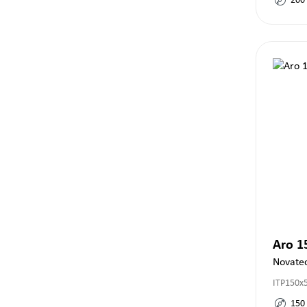
200
Aro 
Novate
ITP150x
150