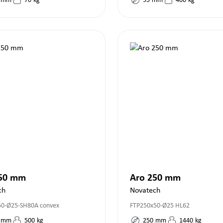
mm
70
kg
95
mm
400
kg
150 mm
Aro 250 mm
ch
Novatech
50-Ø25-SH80A convex
FTP250x50-Ø25 HL62
mm
500
kg
250
mm
1440
kg