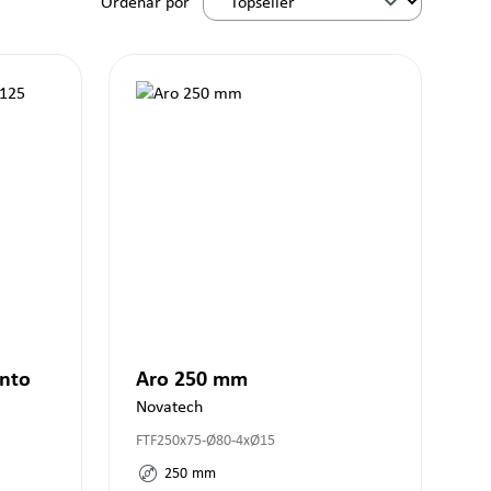
Ordenar por
nto
Aro 250 mm
Novatech
FTF250x75-Ø80-4xØ15
250
mm