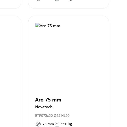
Aro 75 mm
Novatech
ETP075x50-Ø25 HL50
75
mm
550
kg