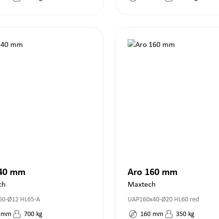
140 mm
Aro 160 mm
ch
Maxtech
60-Ø12 HL65-A
UAP160x40-Ø20 HL60 red
mm
700
kg
160
mm
350
kg