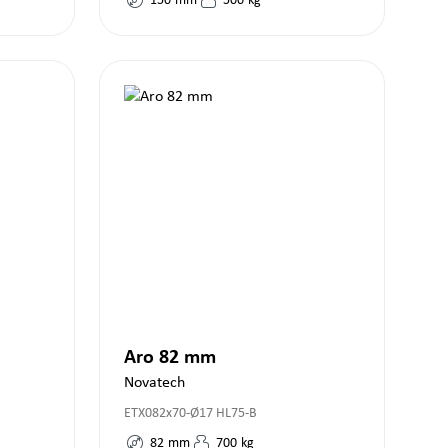
150
mm
500
kg
Aro 82 mm
Novatech
ETX082x70-Ø17 HL75-B
82
mm
700
kg