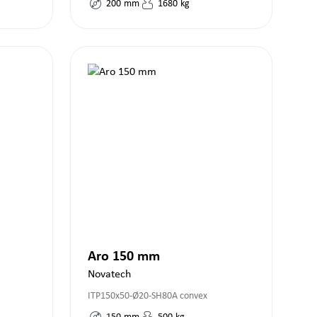
200
mm
1680
kg
Aro 150 mm
Novatech
ITP150x50-Ø20-SH80A convex