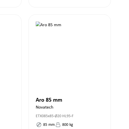
Aro 85 mm
Novatech
ETX085x85-Ø20 HL95-F
85
mm
800
kg