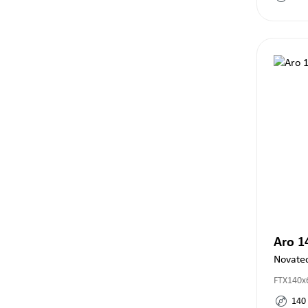
Aro 
Novate
FTX140x
140