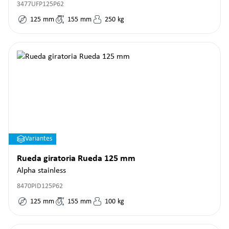
3477UFP125P62
125
mm
155
mm
250
kg
Variantes
Rueda giratoria Rueda 125 mm
Alpha stainless
8470PID125P62
125
mm
155
mm
100
kg