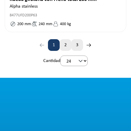
Alpha stainless
8477UFD200P63
200
mm
240
mm
400
kg
1
2
3
Página
Página
Página
Cantidad