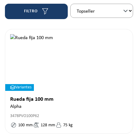
FILTRO
Variantes
Rueda fija 100 mm
Alpha
3478PVO100P62
100
mm
128
mm
75
kg