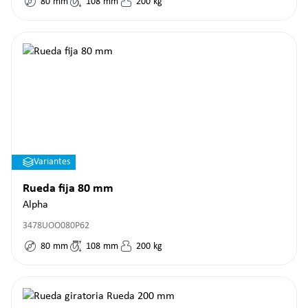
80
mm
108
mm
200
kg
Variantes
Rueda fija 80 mm
Alpha
3478UOO080P62
80
mm
108
mm
200
kg