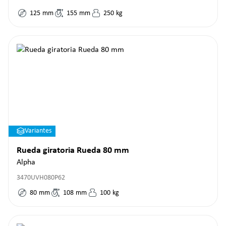
125
mm
155
mm
250
kg
Variantes
Rueda giratoria Rueda 80 mm
Alpha
3470UVH080P62
80
mm
108
mm
100
kg