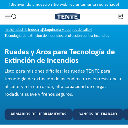
¡Bienvenido a nuestro sitio web recientemente rediseñado!
pal
Saltar a la búsqueda
Inicio
Industria
Industria
Maquinaria y equipos de taller
Tecnología de extinción de incendios, protección contra incendios
Ruedas y Aros para Tecnología de
Extinción de Incendios
Listo para misiones difíciles: las ruedas TENTE para
tecnología de extinción de incendios ofrecen resistencia
al calor y a la corrosión, alta capacidad de carga,
rodadura suave y frenos seguros.
ARMARIOS DE HERRAMIENTAS
BANCOS DE TRABAJO