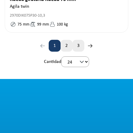
Agila twin
2970DIK075P30-10,3
75
mm
99
mm
100
kg
1
2
3
Página
Página
Página
Cantidad