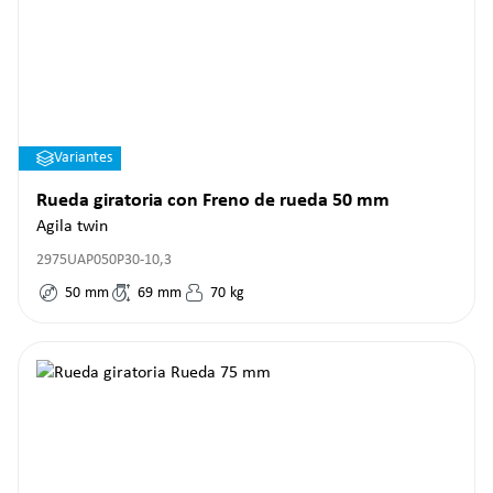
Variantes
Rueda giratoria con Freno de rueda 50 mm
Agila twin
2975UAP050P30-10,3
50
mm
69
mm
70
kg