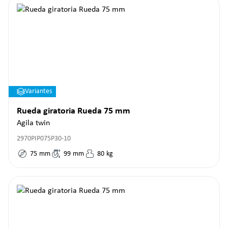
Variantes
Rueda giratoria Rueda 75 mm
Agila twin
2970PIP075P30-10
75
mm
99
mm
80
kg