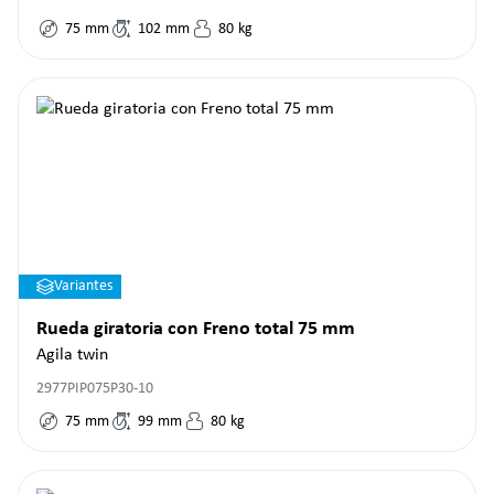
75
mm
102
mm
80
kg
Variantes
Rueda giratoria con Freno total 75 mm
Agila twin
2977PIP075P30-10
75
mm
99
mm
80
kg