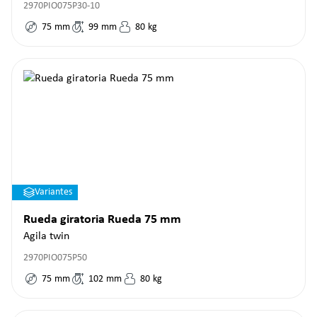
2970PIO075P30-10
75
mm
99
mm
80
kg
Variantes
Rueda giratoria Rueda 75 mm
Agila twin
2970PIO075P50
75
mm
102
mm
80
kg