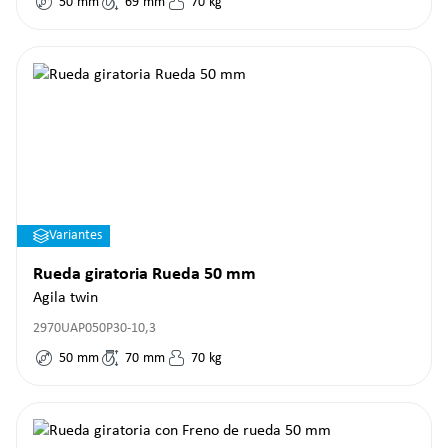
50
mm
69
mm
70
kg
Variantes
Rueda giratoria Rueda 50 mm
Agila twin
2970UAP050P30-10,3
50
mm
70
mm
70
kg