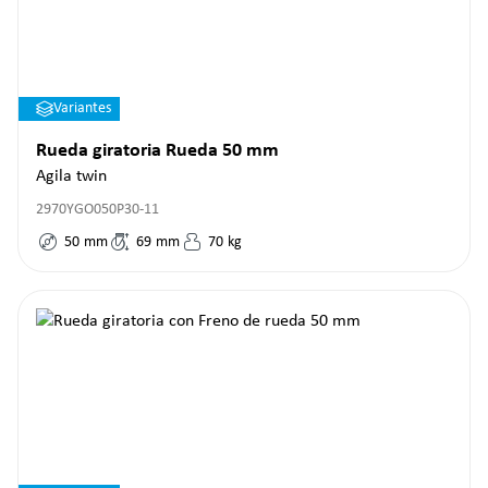
Variantes
Rueda giratoria Rueda 50 mm
Agila twin
2970YGO050P30-11
50
mm
69
mm
70
kg