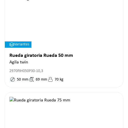
Variantes
Rueda giratoria Rueda 50 mm
Agila twin
2970PJH050P30-10,3
50
mm
69
mm
70
kg