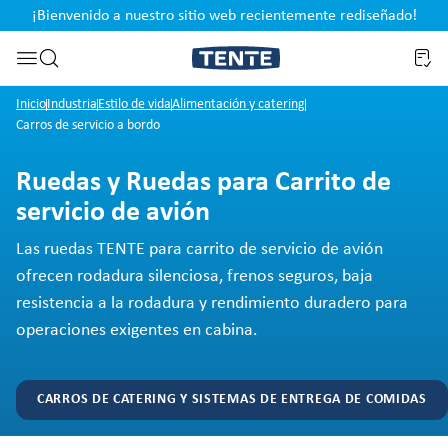
¡Bienvenido a nuestro sitio web recientemente rediseñado!
pal
Saltar a la búsqueda
Inicio
Industria
Estilo de vida
Alimentación y catering
Carros de servicio a bordo
Ruedas y Ruedas para Carrito de
servicio de avión
Las ruedas TENTE para carrito de servicio de avión
ofrecen rodadura silenciosa, frenos seguros, baja
resistencia a la rodadura y rendimiento duradero para
operaciones exigentes en cabina.
CARROS DE CATERING Y SISTEMAS DE ENTREGA DE COMIDAS