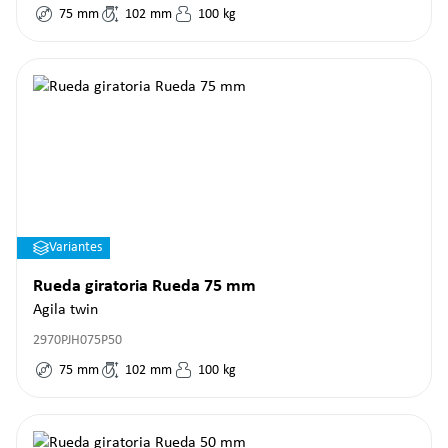
75
mm
102
mm
100
kg
Variantes
Rueda giratoria Rueda 75 mm
Agila twin
2970PJH075P50
75
mm
102
mm
100
kg