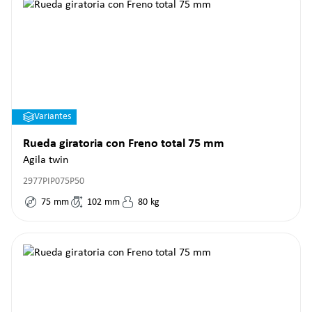
Variantes
Rueda giratoria con Freno total 75 mm
Agila twin
2977PIP075P50
75
mm
102
mm
80
kg