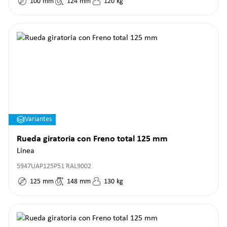
100
mm
124
mm
120
kg
Variantes
Rueda giratoria con Freno total 125 mm
Linea
5947UAP125P51 RAL9002
125
mm
148
mm
130
kg