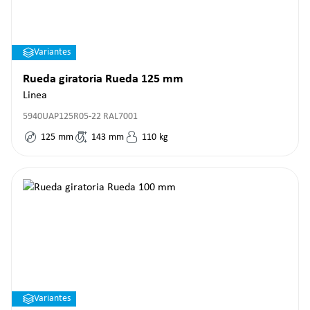
Variantes
Rueda giratoria Rueda 125 mm
Linea
5940UAP125R05-22 RAL7001
125
mm
143
mm
110
kg
Variantes