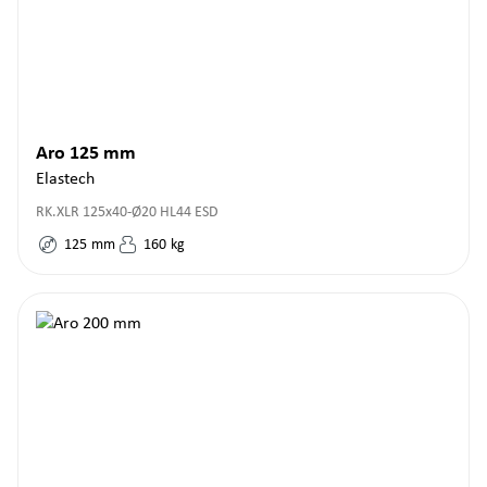
Aro 125 mm
Elastech
RK.XLR 125x40-Ø20 HL44 ESD
125
mm
160
kg