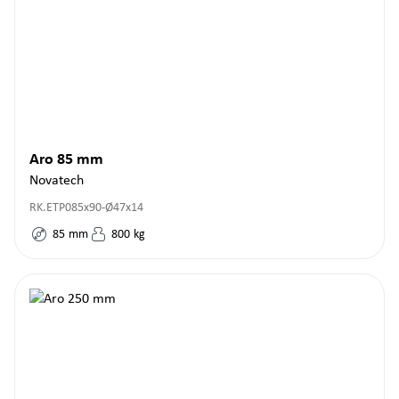
Aro 85 mm
Novatech
RK.ETP085x90-Ø47x14
85
mm
800
kg