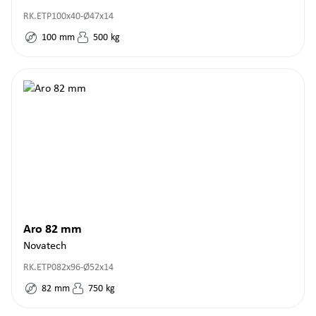
RK.ETP100x40-Ø47x14
100
mm
500
kg
Aro 82 mm
Novatech
RK.ETP082x96-Ø52x14
82
mm
750
kg