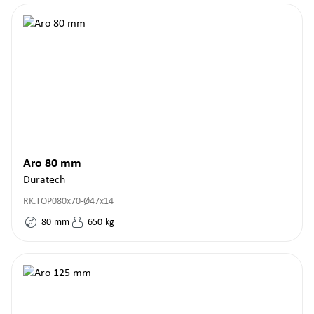
Aro 80 mm
Duratech
RK.TOP080x70-Ø47x14
80
mm
650
kg