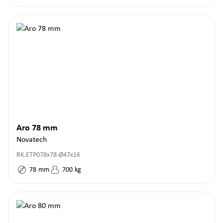
Aro 78 mm
Novatech
RK.ETP078x78-Ø47x16
78
mm
700
kg