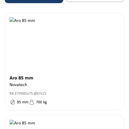
Aro 85 mm
Novatech
RK.ETP085x75-Ø47x15
85
mm
700
kg