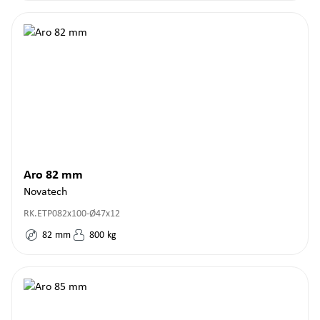
Aro 82 mm
Novatech
RK.ETP082x100-Ø47x12
82
mm
800
kg