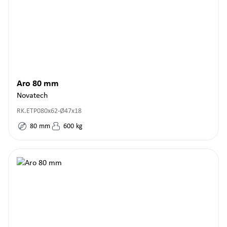
Aro 80 mm
Novatech
RK.ETP080x62-Ø47x18
80
mm
600
kg