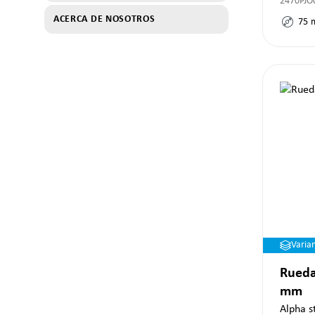
2470PJO
ACERCA DE NOSOTROS
75
Varia
Rueda
mm
Alpha s