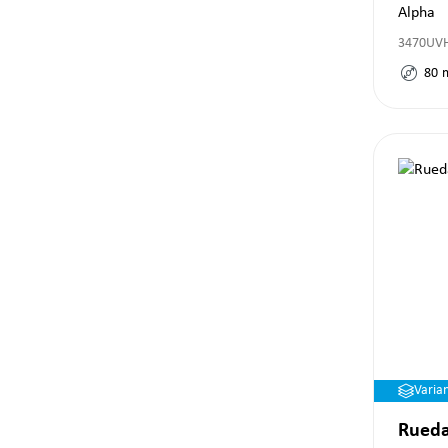
Alpha
3470UV
80
Varia
Rueda