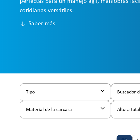
perfectas para un manejo ágil, maniobras fácil
cotidianas versátiles.
Saber más
Tipo
Buscador d
Material de la carcasa
Altura tota