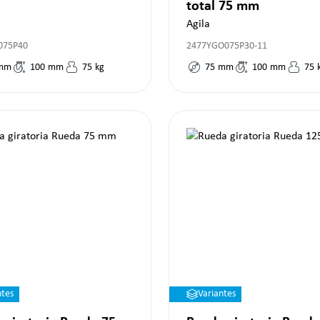
total 75 mm
Agila
075P40
2477YGO075P30-11
mm
100
mm
75
kg
75
mm
100
mm
75
ntes
Variantes