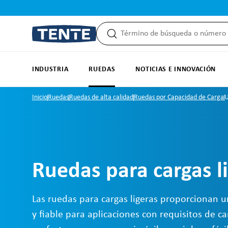
 búsqueda
Saltar a la navegación principal
INDUSTRIA
RUEDAS
NOTICIAS E INNOVACIÓN
Inicio
Ruedas
Ruedas de alta calidad
Ruedas por Capacidad de Carga
U
Ruedas para cargas l
Las ruedas para cargas ligeras proporcionan 
y fiable para aplicaciones con requisitos de 