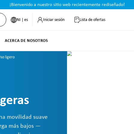
¡Bienvenido a nuestro sitio web recientemente rediseñado!
NI | es
Iniciar sesión
Lista de ofertas
ACERCA DE NOSOTROS
so ligero
igeras
una movilidad suave
carga más bajos —