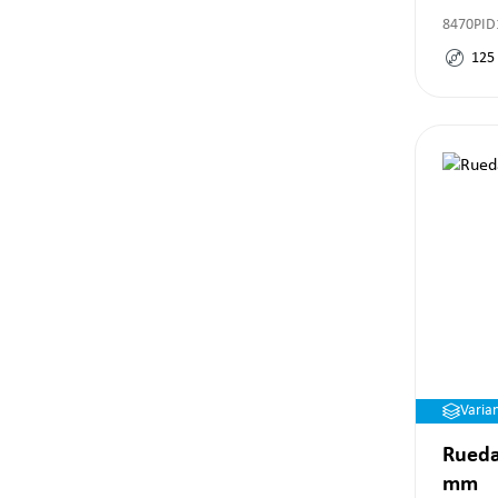
8470PID
125
Varia
Rueda
mm