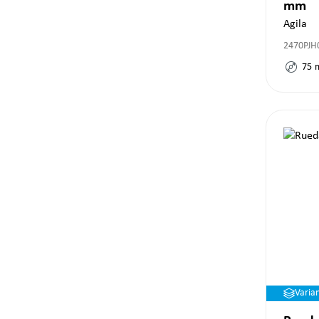
mm
Agila
2470PJH
75
Varia