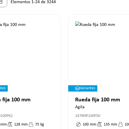
Elementos 1-24 de 3244
ntes
Variantes
 fija 100 mm
Rueda fija 100 mm
Agila
O100P62
2478PJP100P50
mm
128
mm
75
kg
100
mm
135
mm
10