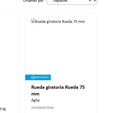
Ordenar por
Variantes
Rueda giratoria Rueda 75
mm
Agila
2470PJO075P40
0
kg