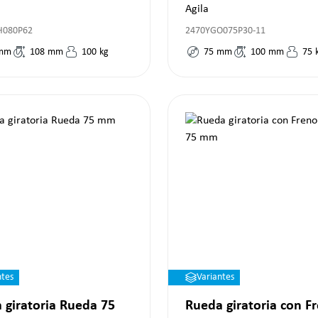
Agila
H080P62
2470YGO075P30-11
mm
108
mm
100
kg
75
mm
100
mm
75
ntes
Variantes
 giratoria Rueda 75
Rueda giratoria con F