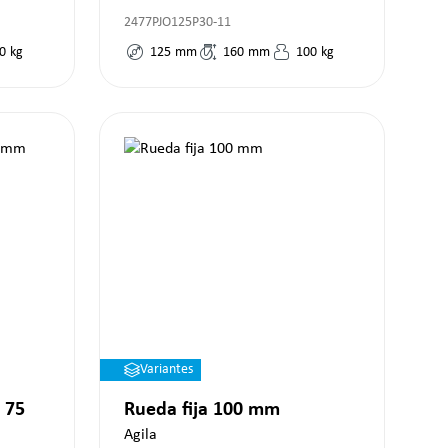
2477PJO125P30-11
0
kg
125
mm
160
mm
100
kg
Variantes
 75
Rueda fija 100 mm
Agila