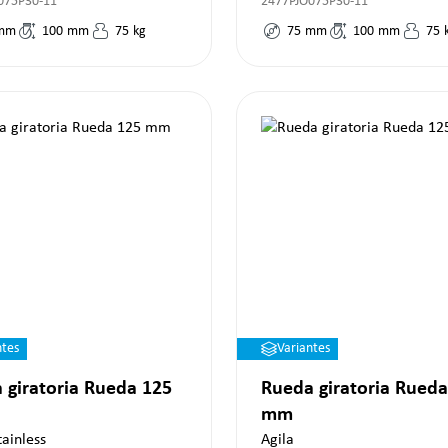
075P30-11
2477PJO075P30-11
mm
100
mm
75
kg
75
mm
100
mm
75
ntes
Variantes
 giratoria Rueda 125
Rueda giratoria Rueda
mm
tainless
Agila