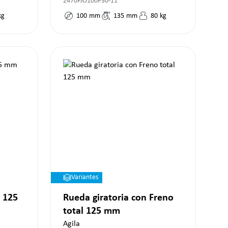
2470PJO100P30-11
kg
100
mm
135
mm
80
kg
Variantes
 125
Rueda giratoria con Freno
total 125 mm
Agila