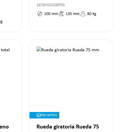
2478YGO100P50
100
mm
135
mm
80
kg
kg
Variantes
reno
Rueda giratoria Rueda 75