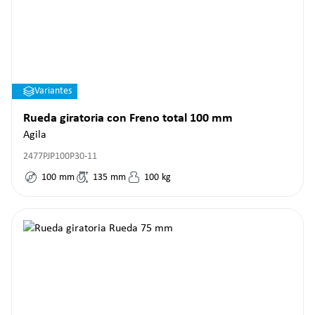
Variantes
Rueda giratoria con Freno total 100 mm
Agila
2477PJP100P30-11
100
mm
135
mm
100
kg