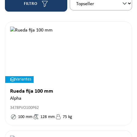
FILTRO
Variantes
Rueda fija 100 mm
Alpha
3478PVO100P62
100
mm
128
mm
75
kg