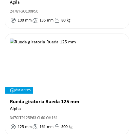
Agila
2478YGO100P50
100
mm
135
mm
80
kg
Variantes
Rueda giratoria Rueda 125 mm
Alpha
3470ITP125P63 CL60 OH161
125
mm
161
mm
300
kg