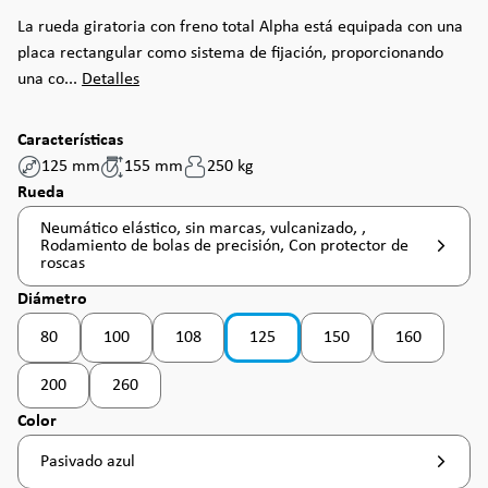
La rueda giratoria con freno total Alpha está equipada con una
placa rectangular como sistema de fijación, proporcionando
una co...
Detalles
Características
125 mm
155 mm
250 kg
Seleccione
Rueda
Neumático elástico, sin marcas, vulcanizado, ,
Rodamiento de bolas de precisión, Con protector de
roscas
Seleccione
Diámetro
80
100
108
125
150
160
(Esta opción no está disponible en este momento. )
(Esta opción no está disponible en este momento. )
(Esta opción no está disponible en este momento.
(Esta opción no está dis
(Esta opción 
200
260
(Esta opción no está disponible en este momento. )
(Esta opción no está disponible en este momento. )
Seleccione
Color
Pasivado azul