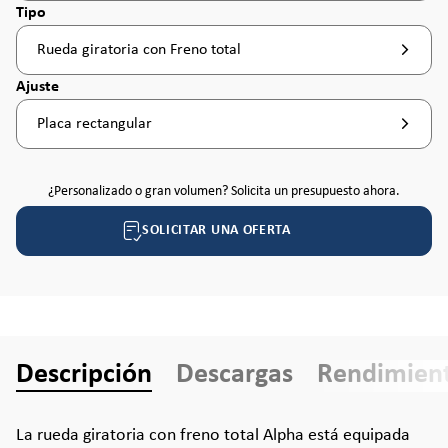
Seleccione
Tipo
Rueda giratoria con Freno total
Seleccione
Ajuste
Placa rectangular
¿Personalizado o gran volumen? Solicita un presupuesto ahora.
SOLICITAR UNA OFERTA
Descripción
Descargas
Rendimien
La rueda giratoria con freno total Alpha está equipada