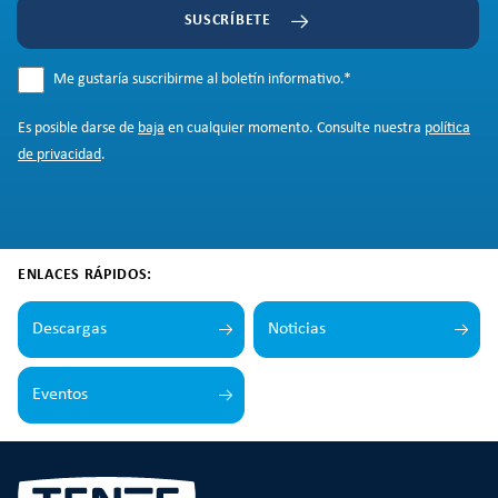
SUSCRÍBETE
Me gustaría suscribirme al boletín informativo.
*
Es posible darse de
baja
en cualquier momento. Consulte nuestra
política
de privacidad
.
ENLACES RÁPIDOS:
Descargas
Noticias
Eventos