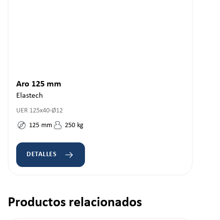
Aro 125 mm
Elastech
UER 125x40-Ø12
125
mm
250
kg
DETALLES
Productos relacionados
Omitir la galería de productos