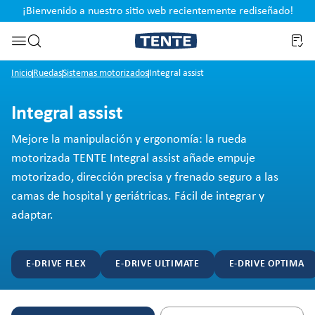
¡Bienvenido a nuestro sitio web recientemente rediseñado!
pal
Saltar a la búsqueda
Inicio
Ruedas
Sistemas motorizados
Integral assist
Integral assist
Mejore la manipulación y ergonomía: la rueda
motorizada TENTE Integral assist añade empuje
motorizado, dirección precisa y frenado seguro a las
camas de hospital y geriátricas. Fácil de integrar y
adaptar.
E-DRIVE FLEX
E-DRIVE ULTIMATE
E-DRIVE OPTIMA