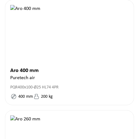
Aro 400 mm
Puretech air
PQR400x100-Ø25 HL74 4PR
400
mm
200
kg