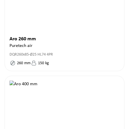
Aro 260 mm
Puretech air
DQR260x85-Ø25 HL74 4PR
260
mm
150
kg