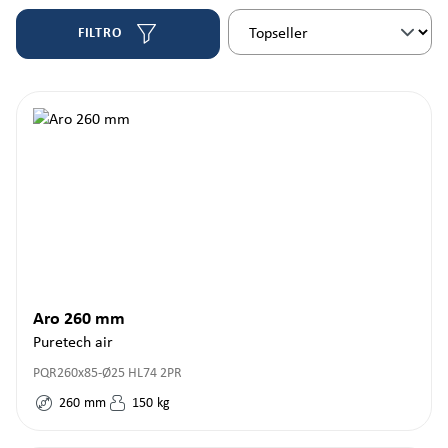
FILTRO
Aro 260 mm
Puretech air
PQR260x85-Ø25 HL74 2PR
260
mm
150
kg