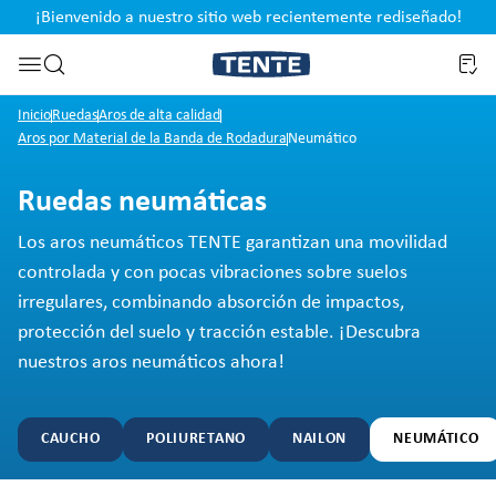
¡Bienvenido a nuestro sitio web recientemente rediseñado!
pal
Saltar a la búsqueda
Inicio
Ruedas
Aros de alta calidad
Aros por Material de la Banda de Rodadura
Neumático
Ruedas neumáticas
Los aros neumáticos TENTE garantizan una movilidad
controlada y con pocas vibraciones sobre suelos
irregulares, combinando absorción de impactos,
protección del suelo y tracción estable. ¡Descubra
nuestros aros neumáticos ahora!
CAUCHO
POLIURETANO
NAILON
NEUMÁTICO