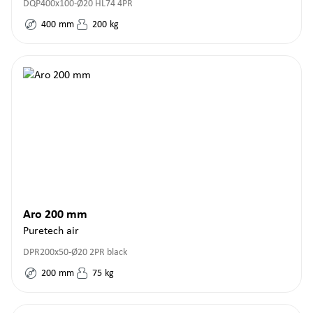
DQP400x100-Ø20 HL74 4PR
400
mm
200
kg
Aro 200 mm
Puretech air
DPR200x50-Ø20 2PR black
200
mm
75
kg