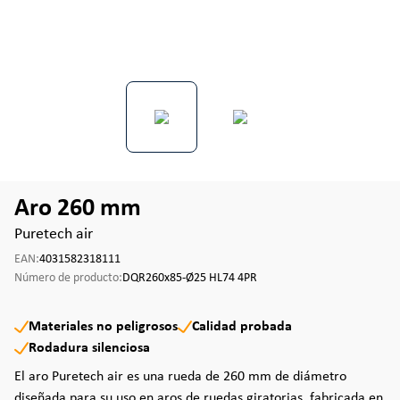
Aro 260 mm
Puretech air
EAN:
4031582318111
Número de producto:
DQR260x85-Ø25 HL74 4PR
Materiales no peligrosos
Calidad probada
Rodadura silenciosa
El aro Puretech air es una rueda de 260 mm de diámetro
diseñada para su uso en aros de ruedas giratorias, fabricada en