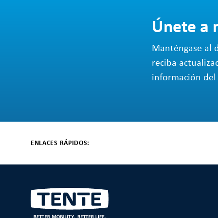
Únete a 
Manténgase al d
reciba actualiza
información del 
ENLACES RÁPIDOS: