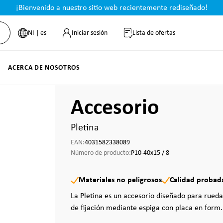
¡Bienvenido a nuestro sitio web recientemente rediseñado!
NI | es
Iniciar sesión
Lista de ofertas
ACERCA DE NOSOTROS
Accesorio
Pletina
EAN:
4031582338089
Número de producto:
P10-40x15 / 8
Materiales no peligrosos
Calidad probad
La Pletina es un accesorio diseñado para rueda
de fijación mediante espiga con placa en form.