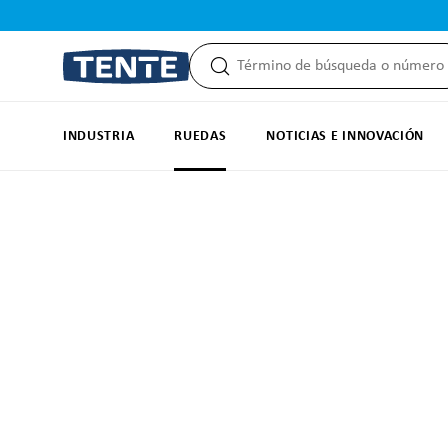
 búsqueda
Saltar a la navegación principal
INDUSTRIA
RUEDAS
NOTICIAS E INNOVACIÓN
Omitir galería de imágenes