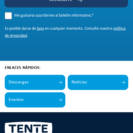
Me gustaría suscribirme al boletín informativo.
*
Es posible darse de
baja
en cualquier momento. Consulte nuestra
política
de privacidad
.
ENLACES RÁPIDOS:
Descargas
Noticias
Eventos