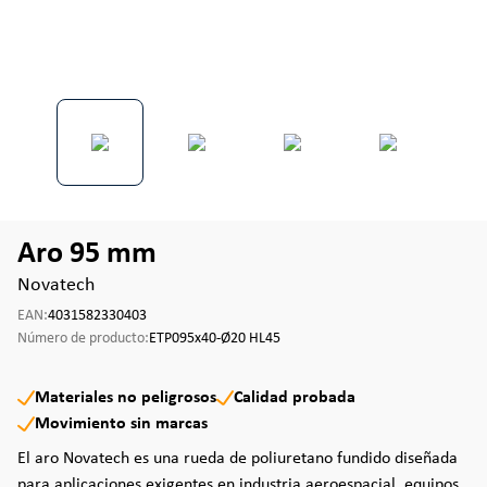
Aro 95 mm
Novatech
EAN:
4031582330403
Número de producto:
ETP095x40-Ø20 HL45
Materiales no peligrosos
Calidad probada
Movimiento sin marcas
El aro Novatech es una rueda de poliuretano fundido diseñada
para aplicaciones exigentes en industria aeroespacial, equipos