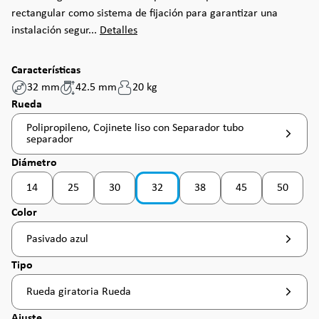
rectangular como sistema de fijación para garantizar una
instalación segur...
Detalles
Características
32 mm
42.5 mm
20 kg
Seleccione
Rueda
Polipropileno, Cojinete liso con Separador tubo
separador
Seleccione
Diámetro
14
25
30
32
38
45
50
(Esta opción no está disponible en este momento. )
(Esta opción no está disponible en este momento. )
(Esta opción no está disponible en este momento. )
(Esta opción no está disponib
(Esta opción no est
(Esta opc
Seleccione
Color
Pasivado azul
Seleccione
Tipo
Rueda giratoria Rueda
Seleccione
Ajuste