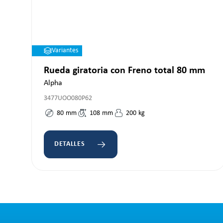
Variantes
Rueda giratoria con Freno total 80 mm
Alpha
3477UOO080P62
80
mm
108
mm
200
kg
DETALLES