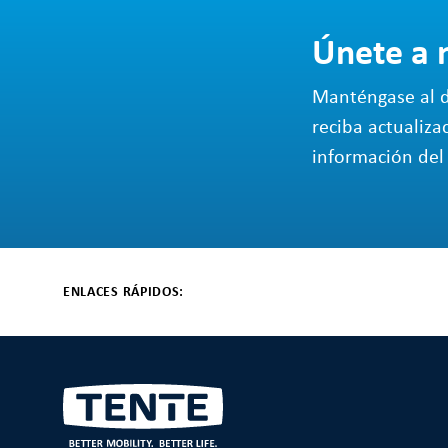
Únete a 
Manténgase al d
reciba actualiza
información del 
ENLACES RÁPIDOS: