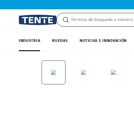
 búsqueda
Saltar a la navegación principal
INDUSTRIA
RUEDAS
NOTICIAS E INNOVACIÓN
Omitir galería de imágenes