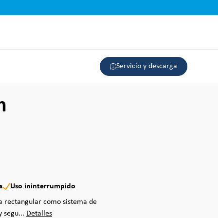
Servicio y descarga
m
a
Uso ininterrumpido
ca rectangular como sistema de
y segu...
Detalles