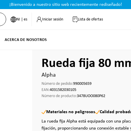
¡Bienvenido a nuestro sitio web recientemente rediseñado!
NI | es
Iniciar sesión
Lista de ofertas
ACERCA DE NOSOTROS
Rueda fija 80 m
Alpha
Número de pedido:
990005659
EAN:
4031582030105
Número de producto:
3478UOO080P62
Materiales no peligrosos
Calidad probad
La rueda fija Alpha está equipada con una pla
fijación, proporcionando una conexión estable 