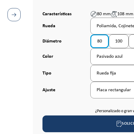
Características
80 mm
108 mm
Seleccione
Rueda
Poliamida, Cojinete
Seleccione
Diámetro
80
100
Seleccione
Color
Pasivado azul
Seleccione
Tipo
Rueda fija
Seleccione
Ajuste
Placa rectangular
¿Personalizado o gran 
SOLIC