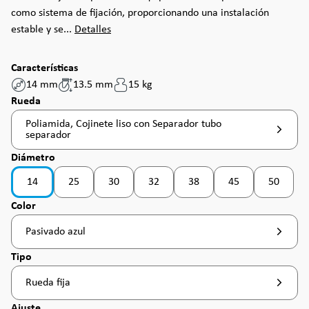
como sistema de fijación, proporcionando una instalación
estable y se...
Detalles
Características
14 mm
13.5 mm
15 kg
Seleccione
Rueda
Poliamida, Cojinete liso con Separador tubo
separador
Seleccione
Diámetro
14
25
30
32
38
45
50
(Esta opción no está disponible en este momento. )
(Esta opción no está disponible en este momento. )
(Esta opción no está disponible en este
(Esta opción no está disponib
(Esta opción no est
(Esta opc
Seleccione
Color
Pasivado azul
Seleccione
Tipo
Rueda fija
Seleccione
Ajuste