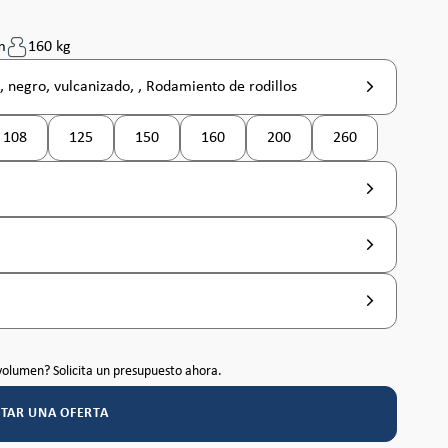
m
160 kg
, negro, vulcanizado, , Rodamiento de rodillos
108
125
150
160
200
260
 disponible en este momento. )
(Esta opción no está disponible en este momento. )
(Esta opción no está disponible en este momento. )
(Esta opción no está disponible en este m
(Esta opción no está disponibl
(Esta opción no es
volumen? Solicita un presupuesto ahora.
ITAR UNA OFERTA