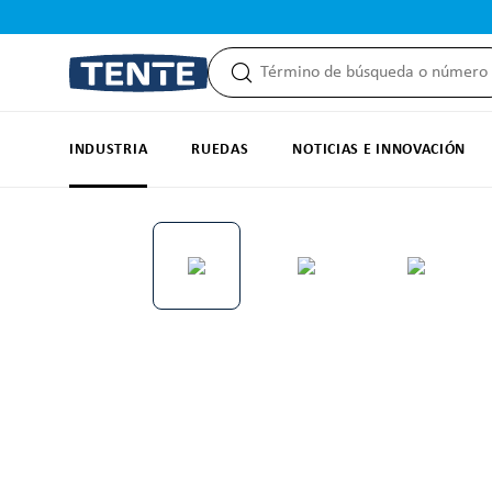
 búsqueda
Saltar a la navegación principal
INDUSTRIA
RUEDAS
NOTICIAS E INNOVACIÓN
Omitir galería de imágenes