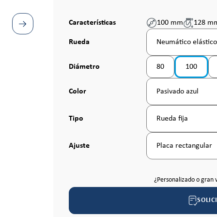
Características
100 mm
128 m
Seleccione
Rueda
Neumático elástico
Seleccione
Diámetro
80
100
(Esta opción no está
Seleccione
Color
Pasivado azul
Seleccione
Tipo
Rueda fija
Seleccione
Ajuste
Placa rectangular
¿Personalizado o gran 
SOLIC