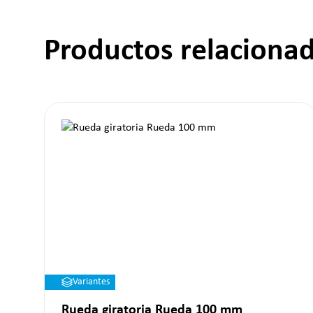
Productos relaciona
Omitir la galería de productos
Variantes
Rueda giratoria Rueda 100 mm