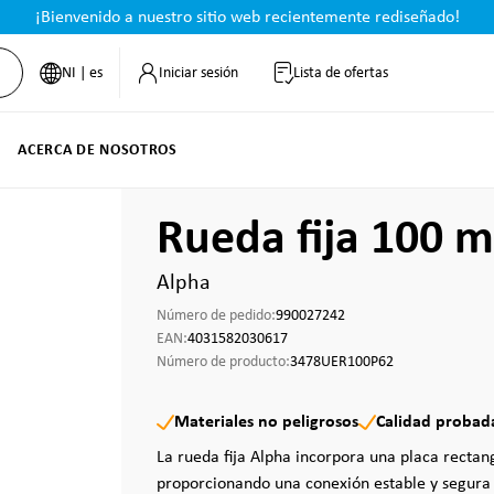
¡Bienvenido a nuestro sitio web recientemente rediseñado!
NI | es
Iniciar sesión
Lista de ofertas
ACERCA DE NOSOTROS
Rueda fija 100 
Alpha
Número de pedido:
990027242
EAN:
4031582030617
Número de producto:
3478UER100P62
Materiales no peligrosos
Calidad probad
La rueda fija Alpha incorpora una placa rectan
proporcionando una conexión estable y segura 