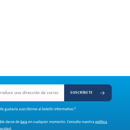
SUSCRÍBETE
e gustaría suscribirme al boletín informativo.
*
ible darse de
baja
en cualquier momento. Consulte nuestra
política
vacidad
.