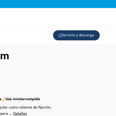
Servicio y descarga
mm
a
Uso ininterrumpido
gular como sistema de fijación,
para ...
Detalles