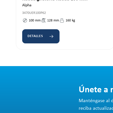
Alpha
3470UER100P62
100
mm
128
mm
160
kg
DETALLES
Únete a 
Manténgase al d
reciba actualiza