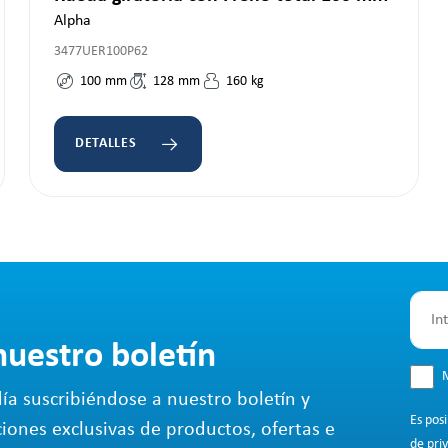
Alpha
3477UER100P62
100
mm
128
mm
160
kg
DETALLES
nuestro boletín
M
ía suscribiéndose a nuestro boletín y
Es pos
ciones exclusivas de productos, ofertas e
de pri