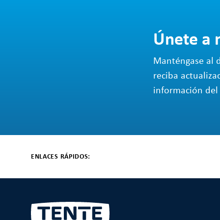
Únete a 
Manténgase al d
reciba actualiza
información del 
ENLACES RÁPIDOS: