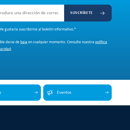
SUSCRÍBETE
e gustaría suscribirme al boletín informativo.
*
ible darse de
baja
en cualquier momento. Consulte nuestra
política
vacidad
.
s
Eventos