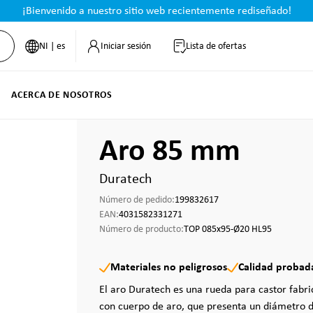
¡Bienvenido a nuestro sitio web recientemente rediseñado!
NI | es
Iniciar sesión
Lista de ofertas
ACERCA DE NOSOTROS
Aro 85 mm
Duratech
Número de pedido:
199832617
EAN:
4031582331271
Número de producto:
TOP 085x95-Ø20 HL95
Materiales no peligrosos
Calidad probad
El aro Duratech es una rueda para castor fabr
con cuerpo de aro, que presenta un diámetro d