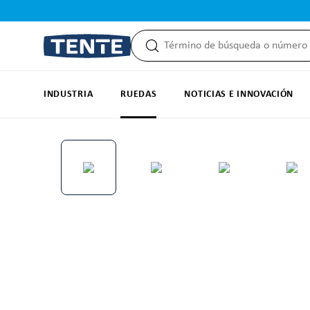
 búsqueda
Saltar a la navegación principal
INDUSTRIA
RUEDAS
NOTICIAS E INNOVACIÓN
Omitir galería de imágenes