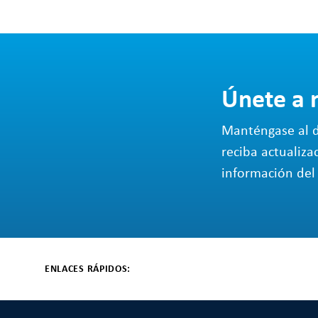
Únete a 
Manténgase al d
reciba actualiza
información del 
ENLACES RÁPIDOS: