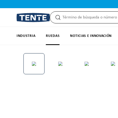
 búsqueda
Saltar a la navegación principal
INDUSTRIA
RUEDAS
NOTICIAS E INNOVACIÓN
Omitir galería de imágenes