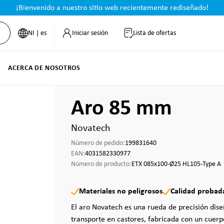
¡Bienvenido a nuestro sitio web recientemente rediseñado!
NI | es
Iniciar sesión
Lista de ofertas
ACERCA DE NOSOTROS
Aro 85 mm
Novatech
Número de pedido:
199831640
EAN:
4031582330977
Número de producto:
ETX 085x100-Ø25 HL105-Type A
Materiales no peligrosos
Calidad probad
El aro Novatech es una rueda de precisión dis
transporte en castores, fabricada con un cuerp