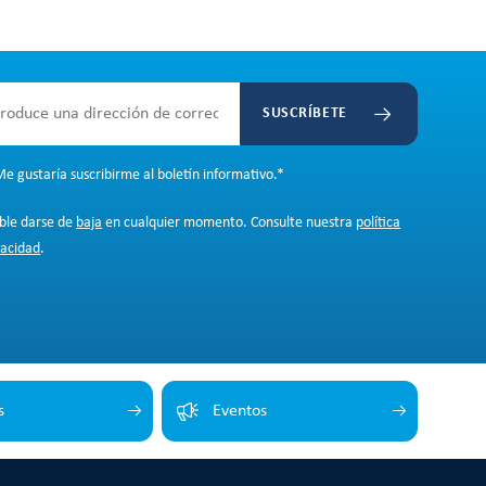
SUSCRÍBETE
e gustaría suscribirme al boletín informativo.
*
ible darse de
baja
en cualquier momento. Consulte nuestra
política
vacidad
.
s
Eventos