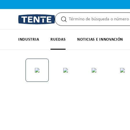
 búsqueda
Saltar a la navegación principal
INDUSTRIA
RUEDAS
NOTICIAS E INNOVACIÓN
Omitir galería de imágenes