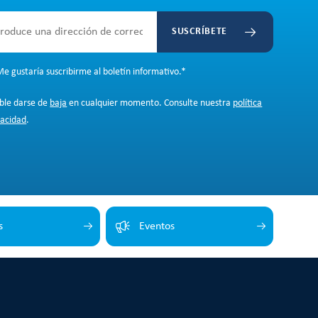
SUSCRÍBETE
e gustaría suscribirme al boletín informativo.
*
ible darse de
baja
en cualquier momento. Consulte nuestra
política
vacidad
.
s
Eventos