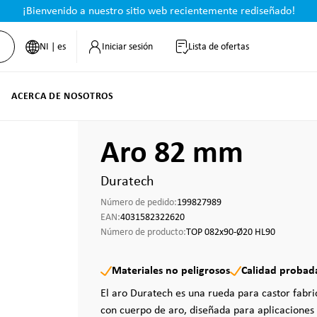
¡Bienvenido a nuestro sitio web recientemente rediseñado!
NI | es
Iniciar sesión
Lista de ofertas
ACERCA DE NOSOTROS
Aro 82 mm
Duratech
Número de pedido:
199827989
EAN:
4031582322620
Número de producto:
TOP 082x90-Ø20 HL90
Materiales no peligrosos
Calidad probad
El aro Duratech es una rueda para castor fabr
con cuerpo de aro, diseñada para aplicaciones 