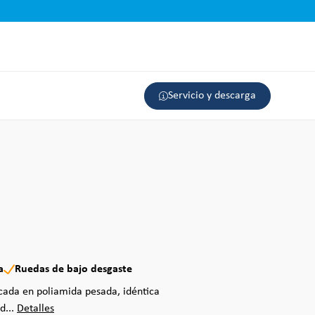
Servicio y descarga
a
Ruedas de bajo desgaste
icada en poliamida pesada, idéntica
d...
Detalles