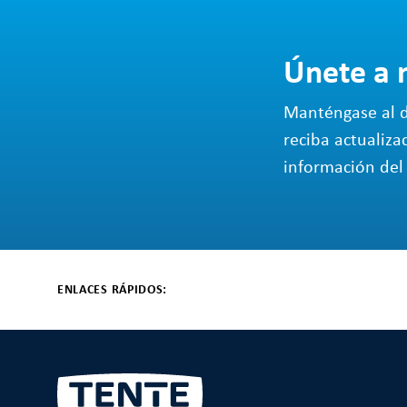
Únete a 
Manténgase al d
reciba actualiza
información del 
ENLACES RÁPIDOS: