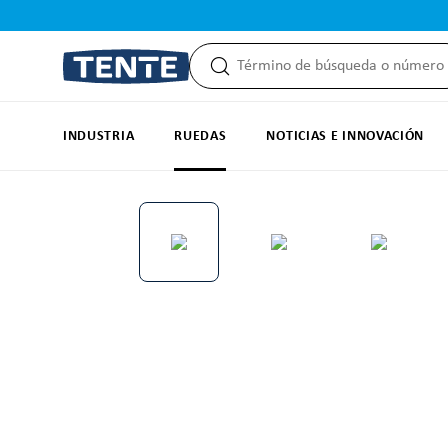
 búsqueda
Saltar a la navegación principal
INDUSTRIA
RUEDAS
NOTICIAS E INNOVACIÓN
Omitir galería de imágenes