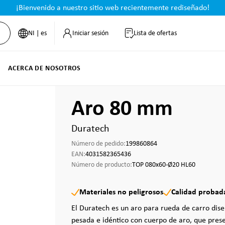
¡Bienvenido a nuestro sitio web recientemente rediseñado!
NI | es
Iniciar sesión
Lista de ofertas
ACERCA DE NOSOTROS
Aro 80 mm
Duratech
Número de pedido:
199860864
EAN:
4031582365436
Número de producto:
TOP 080x60-Ø20 HL60
Materiales no peligrosos
Calidad probad
El Duratech es un aro para rueda de carro dis
pesada e idéntico con cuerpo de aro, que prese