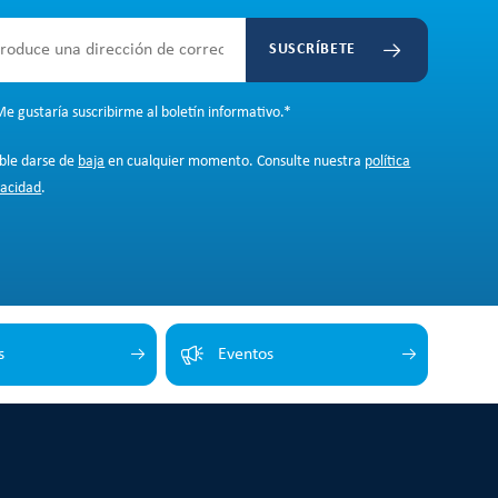
SUSCRÍBETE
e gustaría suscribirme al boletín informativo.
*
ible darse de
baja
en cualquier momento. Consulte nuestra
política
vacidad
.
s
Eventos