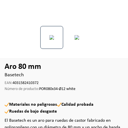
Aro 80 mm
Basetech
EAN:
4031582410372
Número de producto:
POR080x34-Ø12 white
Materiales no peligrosos
Calidad probada
Ruedas de bajo desgaste
El Basetech es un aro para ruedas de castor fabricado en
polipropileno con un diámetro de 80 mm y un ancho de banda