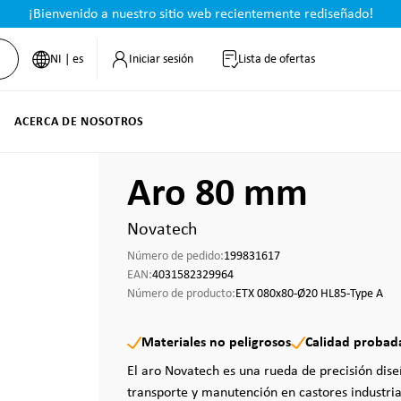
¡Bienvenido a nuestro sitio web recientemente rediseñado!
NI | es
Iniciar sesión
Lista de ofertas
ACERCA DE NOSOTROS
Aro 80 mm
Novatech
Número de pedido:
199831617
EAN:
4031582329964
Número de producto:
ETX 080x80-Ø20 HL85-Type A
Materiales no peligrosos
Calidad probad
El aro Novatech es una rueda de precisión dis
transporte y manutención en castores industria