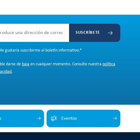
SUSCRÍBETE
e gustaría suscribirme al boletín informativo.
*
ible darse de
baja
en cualquier momento. Consulte nuestra
política
vacidad
.
s
Eventos