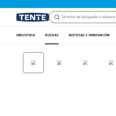
 búsqueda
Saltar a la navegación principal
INDUSTRIA
RUEDAS
NOTICIAS E INNOVACIÓN
Omitir galería de imágenes