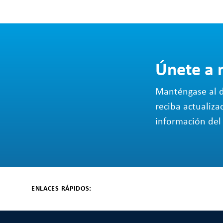
Únete a 
Manténgase al d
reciba actualiza
información del 
ENLACES RÁPIDOS: