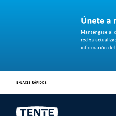
Únete a 
Manténgase al d
reciba actualiza
información del 
ENLACES RÁPIDOS: