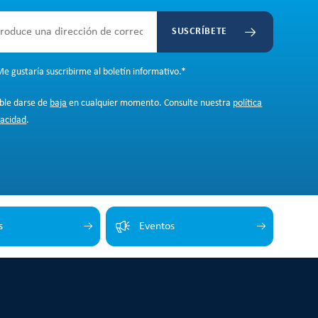
SUSCRÍBETE
e gustaría suscribirme al boletín informativo.
*
ible darse de
baja
en cualquier momento. Consulte nuestra
política
vacidad
.
s
Eventos