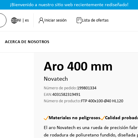
¡Bienvenido a nuestro sitio web recientemente rediseñado!
NI | es
Iniciar sesión
Lista de ofertas
ACERCA DE NOSOTROS
Aro 400 mm
Novatech
Número de pedido:
199801334
EAN:
4031582319491
Número de producto:
FTP 400x100-Ø40 HL120
Materiales no peligrosos
Calidad probad
El aro Novatech es una rueda de precisión fab
de rodadura de poliuretano fundido, diseñada p