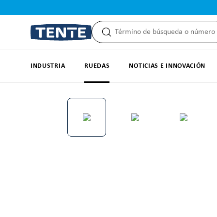
 búsqueda
Saltar a la navegación principal
INDUSTRIA
RUEDAS
NOTICIAS E INNOVACIÓN
Omitir galería de imágenes