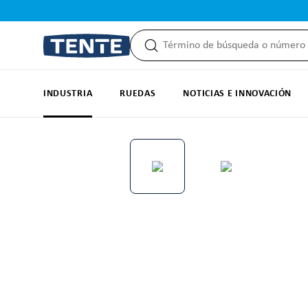
 búsqueda
Saltar a la navegación principal
INDUSTRIA
RUEDAS
NOTICIAS E INNOVACIÓN
Omitir galería de imágenes