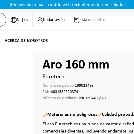
¡Bienvenido a nuestro sitio web recientemente rediseñado!
NI | es
Iniciar sesión
Lista de ofertas
ACERCA DE NOSOTROS
Aro 160 mm
Puretech
Número de pedido:
199023493
EAN:
4031582320374
Número de producto:
PIR 160x40-Ø20
Materiales no peligrosos
Calidad probad
El aro Puretech es una rueda de castor diseñad
comerciales diversas, incluyendo andamios, car