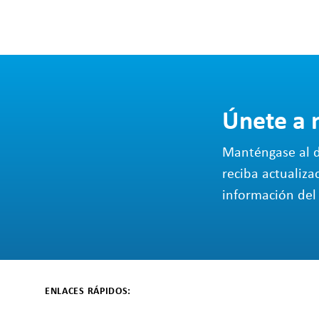
Únete a 
Manténgase al d
reciba actualiza
información del 
ENLACES RÁPIDOS: