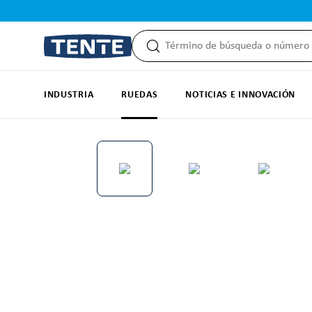
 búsqueda
Saltar a la navegación principal
INDUSTRIA
RUEDAS
NOTICIAS E INNOVACIÓN
Omitir galería de imágenes