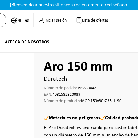
¡Bienvenido a nuestro sitio web recientemente rediseñado!
NI | es
Iniciar sesión
Lista de ofertas
ACERCA DE NOSOTROS
Aro 150 mm
Duratech
Número de pedido:
199830848
EAN:
4031582320039
Número de producto:
MOP 150x80-Ø35 HL90
Materiales no peligrosos
Calidad probad
El Aro Duratech es una rueda para castor fabr
con un diámetro de 150 mm y un ancho de ban