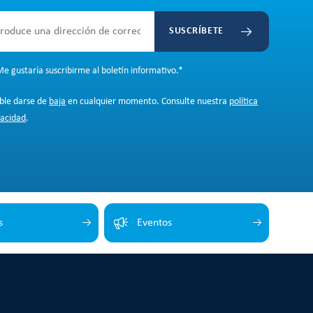
SUSCRÍBETE
e gustaría suscribirme al boletín informativo.
*
ible darse de
baja
en cualquier momento. Consulte nuestra
política
vacidad
.
s
Eventos