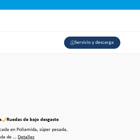
Servicio y descarga
a
Ruedas de bajo desgaste
icada en Poliamida, súper pesada,
da de ...
Detalles