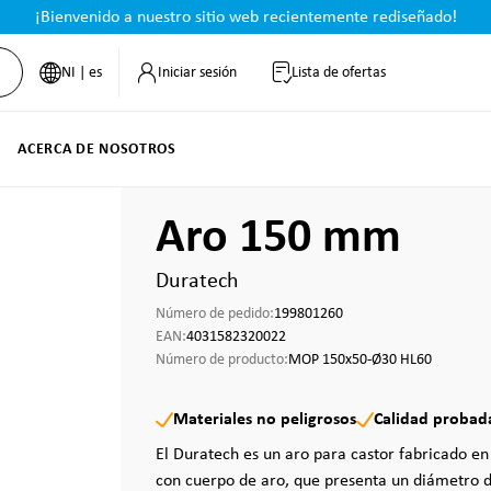
¡Bienvenido a nuestro sitio web recientemente rediseñado!
NI | es
Iniciar sesión
Lista de ofertas
ACERCA DE NOSOTROS
Aro 150 mm
Duratech
Número de pedido:
199801260
EAN:
4031582320022
Número de producto:
MOP 150x50-Ø30 HL60
Materiales no peligrosos
Calidad probad
El Duratech es un aro para castor fabricado en
con cuerpo de aro, que presenta un diámetro d