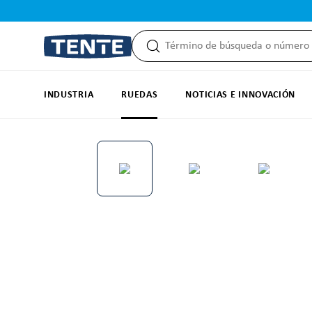
 búsqueda
Saltar a la navegación principal
INDUSTRIA
RUEDAS
NOTICIAS E INNOVACIÓN
Omitir galería de imágenes