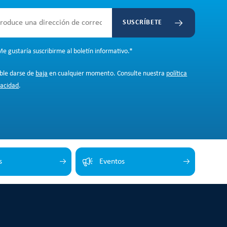
SUSCRÍBETE
e gustaría suscribirme al boletín informativo.
*
ible darse de
baja
en cualquier momento. Consulte nuestra
política
vacidad
.
s
Eventos