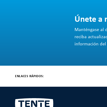
Únete a 
Manténgase al d
reciba actualiza
información del 
ENLACES RÁPIDOS: