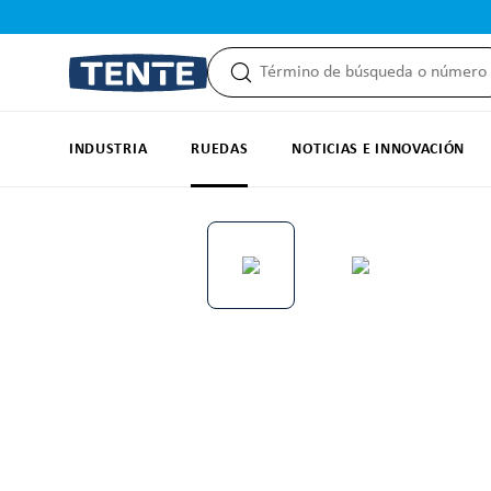
 búsqueda
Saltar a la navegación principal
INDUSTRIA
RUEDAS
NOTICIAS E INNOVACIÓN
Omitir galería de imágenes