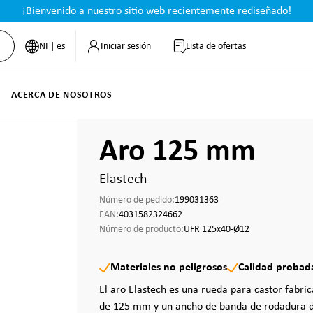
¡Bienvenido a nuestro sitio web recientemente rediseñado!
NI | es
Iniciar sesión
Lista de ofertas
ACERCA DE NOSOTROS
Aro 125 mm
Elastech
Número de pedido:
199031363
EAN:
4031582324662
Número de producto:
UFR 125x40-Ø12
Materiales no peligrosos
Calidad probad
El aro Elastech es una rueda para castor fabr
de 125 mm y un ancho de banda de rodadura d