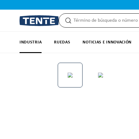
 búsqueda
Saltar a la navegación principal
INDUSTRIA
RUEDAS
NOTICIAS E INNOVACIÓN
Omitir galería de imágenes