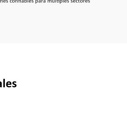
es confiables para múltiples sectores
ales