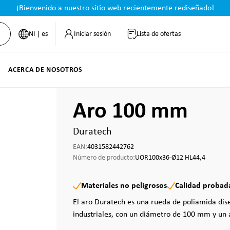
¡Bienvenido a nuestro sitio web recientemente rediseñado!
NI | es
Iniciar sesión
Lista de ofertas
ACERCA DE NOSOTROS
Aro 100 mm
Duratech
EAN:
4031582442762
Número de producto:
UOR100x36-Ø12 HL44,4
Materiales no peligrosos
Calidad probad
El aro Duratech es una rueda de poliamida dis
industriales, con un diámetro de 100 mm y un 