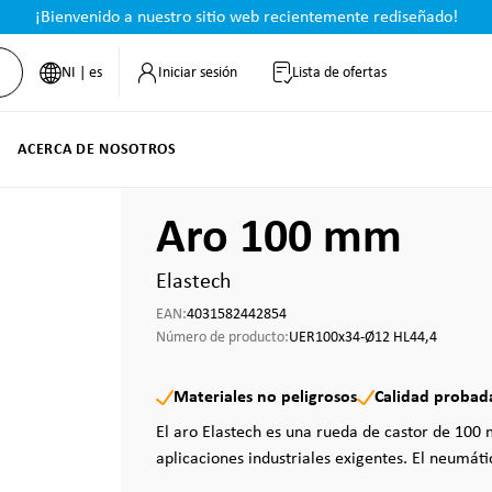
¡Bienvenido a nuestro sitio web recientemente rediseñado!
NI | es
Iniciar sesión
Lista de ofertas
ACERCA DE NOSOTROS
Aro 100 mm
Elastech
EAN:
4031582442854
Número de producto:
UER100x34-Ø12 HL44,4
Materiales no peligrosos
Calidad probad
El aro Elastech es una rueda de castor de 10
aplicaciones industriales exigentes. El neumáti