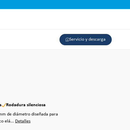
Servicio y descarga
a
Rodadura silenciosa
0 mm de diámetro diseñada para
co elá...
Detalles