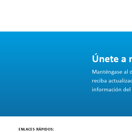
Únete a 
Manténgase al d
reciba actualiza
información del 
ENLACES RÁPIDOS: