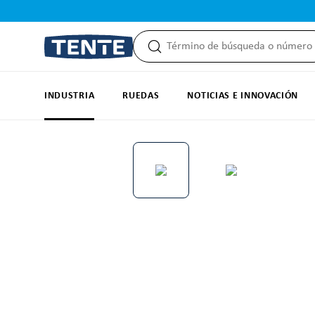
 búsqueda
Saltar a la navegación principal
INDUSTRIA
RUEDAS
NOTICIAS E INNOVACIÓN
Omitir galería de imágenes