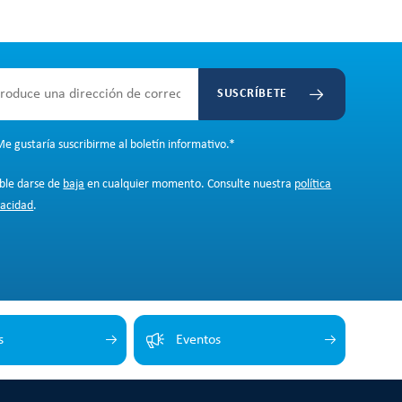
SUSCRÍBETE
e gustaría suscribirme al boletín informativo.
*
ible darse de
baja
en cualquier momento. Consulte nuestra
política
vacidad
.
s
Eventos