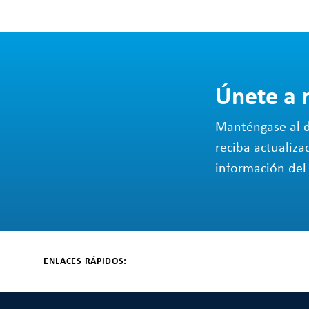
Únete a 
Manténgase al d
reciba actualiza
información del 
ENLACES RÁPIDOS: