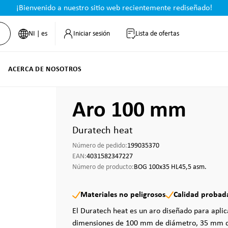
¡Bienvenido a nuestro sitio web recientemente rediseñado!
NI | es
Iniciar sesión
Lista de ofertas
ACERCA DE NOSOTROS
Aro 100 mm
Duratech heat
Número de pedido:
199035370
EAN:
4031582347227
Número de producto:
BOG 100x35 HL45,5 asm.
Materiales no peligrosos
Calidad probad
El Duratech heat es un aro diseñado para apli
dimensiones de 100 mm de diámetro, 35 mm d