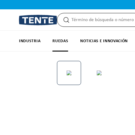
 búsqueda
Saltar a la navegación principal
INDUSTRIA
RUEDAS
NOTICIAS E INNOVACIÓN
Omitir galería de imágenes