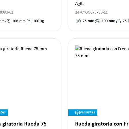
Agila
H080P62
2470YGO075P30-11
mm
108
mm
100
kg
75
mm
100
mm
75
ntes
Variantes
 giratoria Rueda 75
Rueda giratoria con F