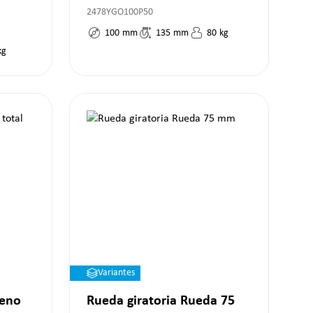
2478YGO100P50
100
mm
135
mm
80
kg
kg
Variantes
reno
Rueda giratoria Rueda 75