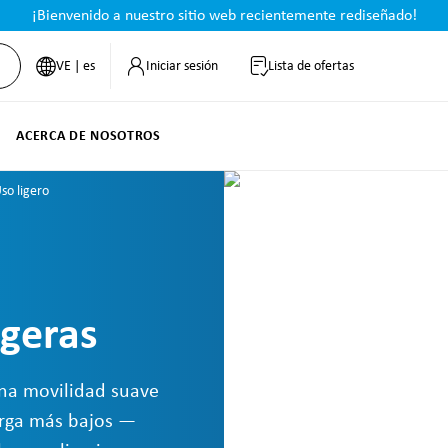
¡Bienvenido a nuestro sitio web recientemente rediseñado!
VE | es
Iniciar sesión
Lista de ofertas
ACERCA DE NOSOTROS
so ligero
igeras
una movilidad suave
carga más bajos —