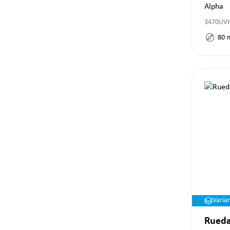
Alpha
3470UV
80
Varia
Rueda