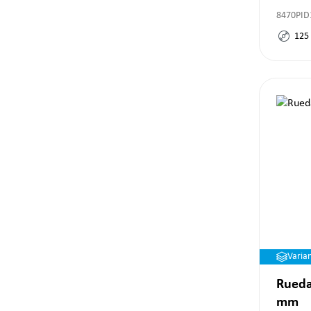
8470PID
125
Varia
Rueda
mm