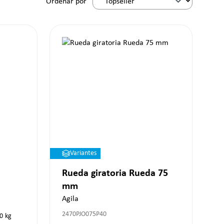
Ordenar por
Variantes
Rueda giratoria Rueda 75
mm
Agila
2470PJO075P40
0
kg