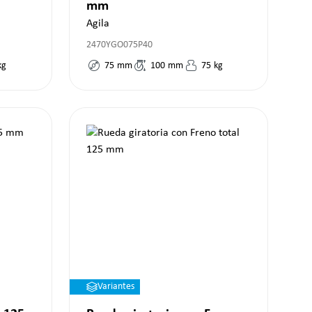
mm
Agila
2470YGO075P40
kg
75
mm
100
mm
75
kg
Variantes