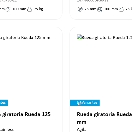
075P30-11
2477PJO075P30-11
mm
100
mm
75
kg
75
mm
100
mm
75
ntes
Variantes
 giratoria Rueda 125
Rueda giratoria Rueda
mm
tainless
Agila