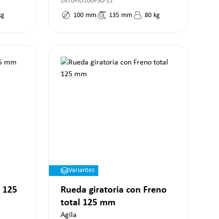
2470PJO100P30-11
kg
100
mm
135
mm
80
kg
Variantes
 125
Rueda giratoria con Freno
total 125 mm
Agila