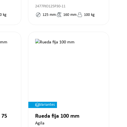
2477PJO125P30-11
0
kg
125
mm
160
mm
100
kg
Variantes
 75
Rueda fija 100 mm
Agila