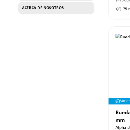
2470PJO
ACERCA DE NOSOTROS
75
Varia
Rueda
mm
Alpha s