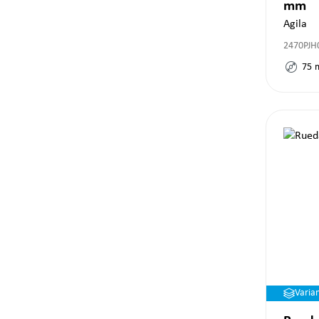
mm
Agila
2470PJH
75
Varia