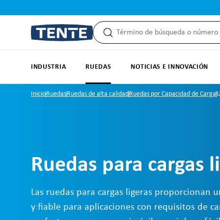
 búsqueda
Saltar a la navegación principal
INDUSTRIA
RUEDAS
NOTICIAS E INNOVACIÓN
Inicio
Ruedas
Ruedas de alta calidad
Ruedas por Capacidad de Carga
U
Ruedas para cargas l
Las ruedas para cargas ligeras proporcionan 
y fiable para aplicaciones con requisitos de 