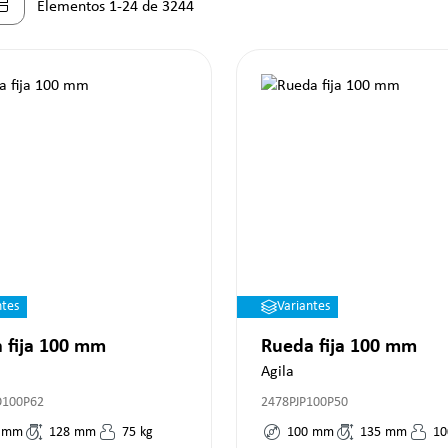
Elementos 1-24 de 3244
ntes
Variantes
 fija 100 mm
Rueda fija 100 mm
Agila
O100P62
2478PJP100P50
mm
128
mm
75
kg
100
mm
135
mm
10