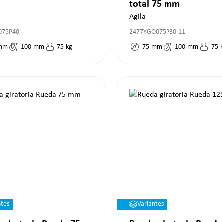
total 75 mm
Agila
075P40
2477YGO075P30-11
mm
100
mm
75
kg
75
mm
100
mm
75
ntes
Variantes