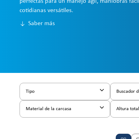
perfectas para un manejo ágil, maniobras fácil
cotidianas versátiles.
Saber más
Tipo
Buscador d
Material de la carcasa
Altura tota