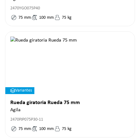
2470YGO075P40
75
mm
100
mm
75
kg
Variantes
Rueda giratoria Rueda 75 mm
Agila
2470PJP075P30-11
75
mm
100
mm
75
kg