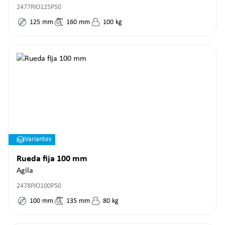
2477PJO125P50
125
mm
160
mm
100
kg
Variantes
Rueda fija 100 mm
Agila
2478PJO100P50
100
mm
135
mm
80
kg