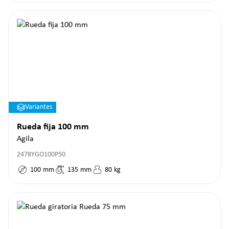
Variantes
Rueda fija 100 mm
Agila
2478YGO100P50
100
mm
135
mm
80
kg