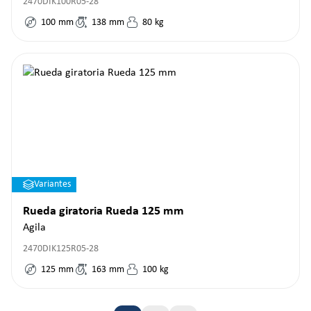
2470DIK100R05-28
100
mm
138
mm
80
kg
Variantes
Rueda giratoria Rueda 125 mm
Agila
2470DIK125R05-28
125
mm
163
mm
100
kg