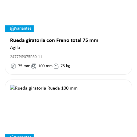
Variantes
Rueda giratoria con Freno total 75 mm
Agila
2477PJP075P30-11
75
mm
100
mm
75
kg