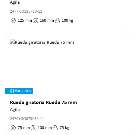
Agila
2477PJO125P30-11
125
mm
160
mm
100
kg
Variantes
Rueda giratoria Rueda 75 mm
Agila
2470YGO075P30-11
75
mm
100
mm
75
kg