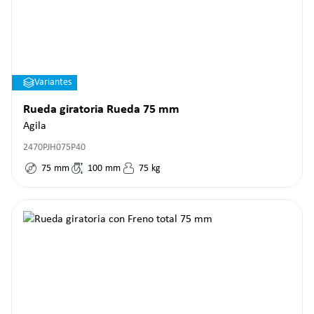
Variantes
Rueda giratoria Rueda 75 mm
Agila
2470PJH075P40
75
mm
100
mm
75
kg