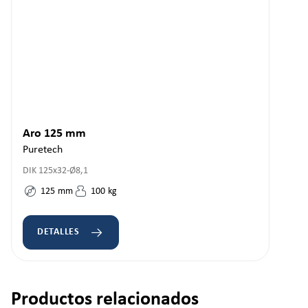
Aro 125 mm
Puretech
DIK 125x32-Ø8,1
125
mm
100
kg
DETALLES
Productos relacionados
Omitir la galería de productos