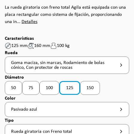
La rueda giratoria con freno total Agila está equipada con una
placa rectangular como sistema de fijación, proporcionando
una in...
Detalles
Características
125 mm
160 mm
100 kg
Seleccione
Rueda
Goma maciza, sin marcas, Rodamiento de bolas
cónico, Con protector de roscas
Seleccione
Diámetro
50
75
100
125
150
(Esta opción no está disponible en este momento. )
(Esta opción no está disponible en este momento. )
Seleccione
Color
Pasivado azul
Seleccione
Tipo
Rueda giratoria con Freno total