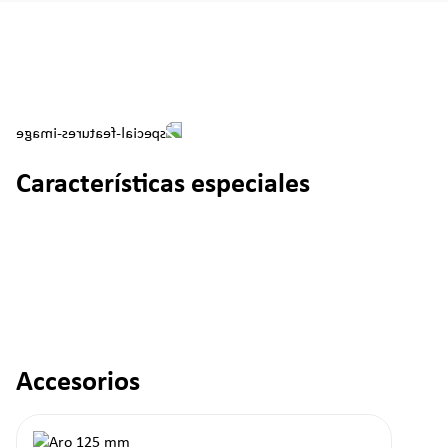
Características especiales
Accesorios
Omitir la galería de productos