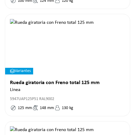
100
mm
124
mm
120
kg
Variantes
Rueda giratoria con Freno total 125 mm
Linea
5947UAP125P51 RAL9002
125
mm
148
mm
130
kg