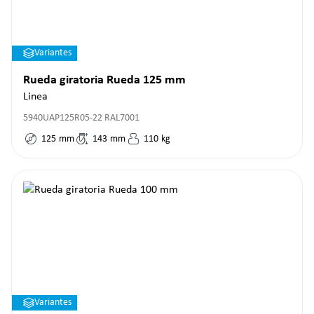
Variantes
Rueda giratoria Rueda 125 mm
Linea
5940UAP125R05-22 RAL7001
125
mm
143
mm
110
kg
Variantes